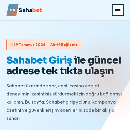
Saha
bet
SA
29 Temmuz 2026 — Aktif Bağlantı
Sahabet Giriş
ile güncel
adrese tek tıkta ulaşın
Sahabet üzerinde spor, canlı casino ve slot
deneyimini kesintisiz sürdürmek için doğru bağlantıyı
kullanın. Bu sayfa; Sahabet giriş yolunu, kampanya
özetini ve güvenli erişim önerilerini sade bir akışla
sunar.