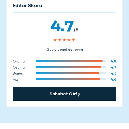
Editör Skoru
4.7
/5
★★★★★
Güçlü genel deneyim
Oranlar
4.8
Oyunlar
4.7
Bonus
4.5
Hız
4.6
Sahabet Giriş