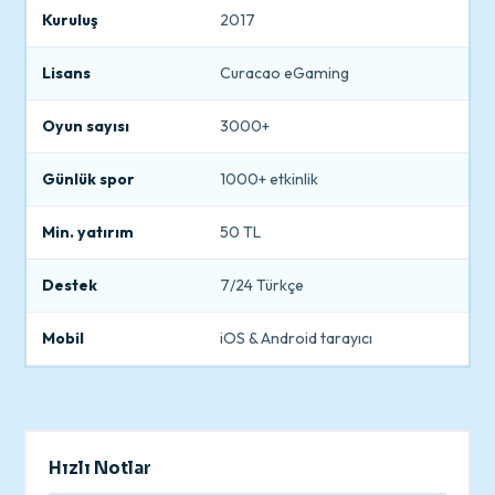
Kuruluş
2017
Lisans
Curacao eGaming
Oyun sayısı
3000+
Günlük spor
1000+ etkinlik
Min. yatırım
50 TL
Destek
7/24 Türkçe
Mobil
iOS & Android tarayıcı
Hızlı Notlar