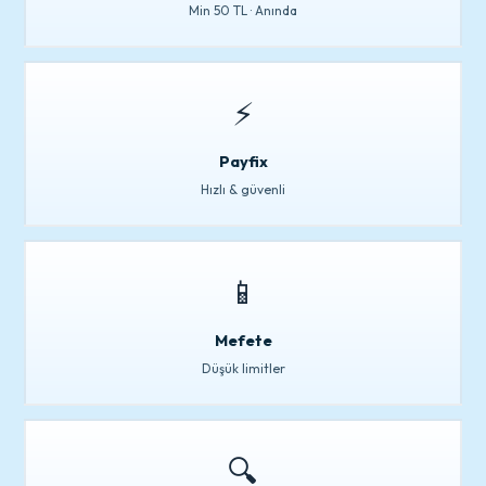
Min 50 TL · Anında
⚡
Payfix
Hızlı & güvenli
📱
Mefete
Düşük limitler
🔍