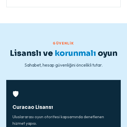
GÜVENLIK
Lisanslı ve
korunmalı
oyun
Sahabet, hesap güvenliğini öncelikli tutar.
🛡️
Curacao Lisansı
Uluslararası oyun otoritesi kapsamında denetlenen
hizmet yapısı.