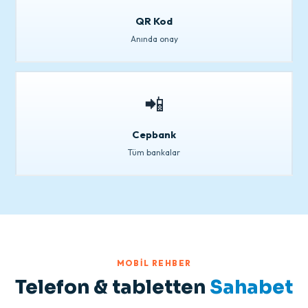
QR Kod
Anında onay
📲
Cepbank
Tüm bankalar
MOBIL REHBER
Telefon & tabletten
Sahabet