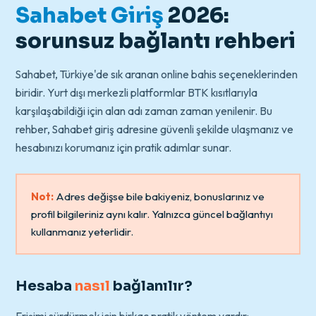
Sahabet Giriş
2026:
sorunsuz bağlantı rehberi
Sahabet, Türkiye'de sık aranan online bahis seçeneklerinden
biridir. Yurt dışı merkezli platformlar BTK kısıtlarıyla
karşılaşabildiği için alan adı zaman zaman yenilenir. Bu
rehber, Sahabet giriş adresine güvenli şekilde ulaşmanız ve
hesabınızı korumanız için pratik adımlar sunar.
Not:
Adres değişse bile bakiyeniz, bonuslarınız ve
profil bilgileriniz aynı kalır. Yalnızca güncel bağlantıyı
kullanmanız yeterlidir.
Hesaba
nasıl
bağlanılır?