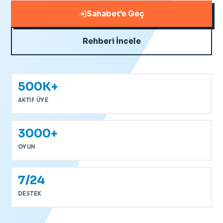
Sahabet'e Geç
Rehberi İncele
500K+
AKTIF ÜYE
3000+
OYUN
7/24
DESTEK