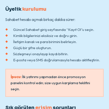
Üyelik
kurulumu
Sahabet hesabı açmak birkaç dakika sürer:
Güncel Sahabet giriş sayfasında “Kayıt Ol”u seçin.
Kimlik bilgilerinizi eksiksiz ve doğru girin.
İletişim kanalı ve para birimini belirleyin.
Güçlü bir şifre oluşturun.
Sözleşmeyi onaylayıp kaydı bitirin.
E-posta veya SMS doğrulamasıyla hesabı aktifleştirin.
İpucu:
İlk yatırımı yapmadan önce promosyon
panelini kontrol edin; size uygun karşılama teklifini
seçin.
Sık görülen
erişim
sorunları