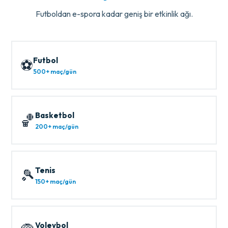
Futboldan e-spora kadar geniş bir etkinlik ağı.
Futbol
⚽
500+ maç/gün
Basketbol
🏀
200+ maç/gün
Tenis
🎾
150+ maç/gün
Voleybol