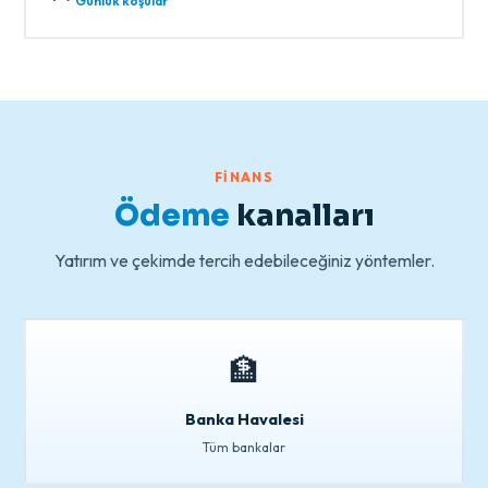
Günlük koşular
FINANS
Ödeme
kanalları
Yatırım ve çekimde tercih edebileceğiniz yöntemler.
🏦
Banka Havalesi
Tüm bankalar