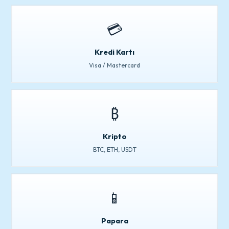
💳
Kredi Kartı
Visa / Mastercard
₿
Kripto
BTC, ETH, USDT
📱
Papara