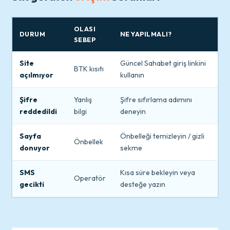
OLASI
DURUM
NE YAPILMALI?
SEBEP
Site
Güncel Sahabet giriş linkini
BTK kısıtı
açılmıyor
kullanın
Şifre
Yanlış
Şifre sıfırlama adımını
reddedildi
bilgi
deneyin
Sayfa
Önbelleği temizleyin / gizli
Önbellek
donuyor
sekme
SMS
Kısa süre bekleyin veya
Operatör
gecikti
desteğe yazın