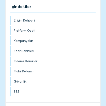
İçindekiler
Erişim Rehberi
Platform Özeti
Kampanyalar
Spor Bahisleri
Ödeme Kanalları
Mobil Kullanım
Güvenlik
SSS