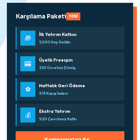
Karşılama Paketi
YENİ
İlk Yatırım Katkısı
🎁
%200 Hoş Geldin
Üyelik Freespin
🎰
250 Ücretsiz Dönüş
Haftalık Geri Ödeme
⚽
%15 Kayıp İadesi
Ekstra Yatırım
💰
%20 Çevrimsiz Katkı
Kampanyaları Aç →