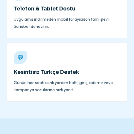
Telefon & Tablet Dostu
Uygulama indirmeden mobil tarayıcıdan tam işlevli
Sahabet deneyimi.
💬
Kesintisiz Türkçe Destek
Günün her saati canlı yardım hattı; giriş, ödeme veya
kampanya sorularına hızlı yanıt.