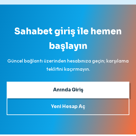
Sahabet giriş ile hemen
başlayın
Güncel bağlantı üzerinden hesabınıza geçin; karşılama
teklifini kaçırmayın.
Anında Giriş
Yeni Hesap Aç