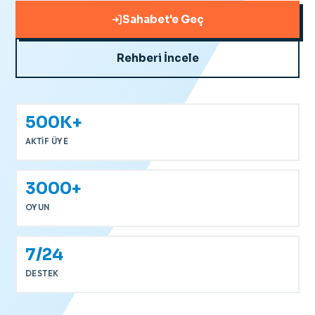
Sahabet'e Geç
Rehberi İncele
500K+
AKTIF ÜYE
3000+
OYUN
7/24
DESTEK