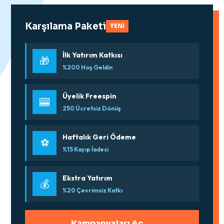
Karşılama Paketi
YENİ
İlk Yatırım Katkısı
🎁
%200 Hoş Geldin
Üyelik Freespin
🎰
250 Ücretsiz Dönüş
Haftalık Geri Ödeme
⚽
%15 Kayıp İadesi
Ekstra Yatırım
💰
%20 Çevrimsiz Katkı
Kampanyaları Aç →