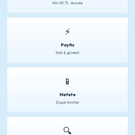
Min 50 TL · Anında
⚡
Payfix
Hızlı & güvenli
📱
Mefete
Düşük limitler
🔍