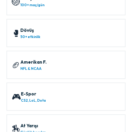
🏐
100+ maç/gün
Dövüş
🥊
50+ etkinlik
Amerikan F.
🏈
NFL & NCAA
E-Spor
🎮
CS2, LoL, Dota
At Yarışı
🏇