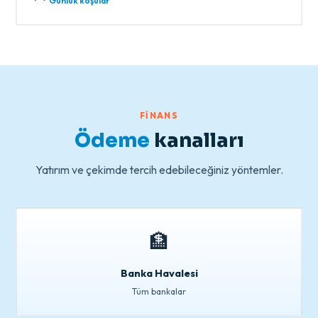
Günlük koşular
FINANS
Ödeme
kanalları
Yatırım ve çekimde tercih edebileceğiniz yöntemler.
🏦
Banka Havalesi
Tüm bankalar