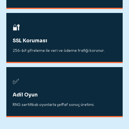
🔐
SSL Koruması
256-bit şifreleme ile veri ve ödeme trafiği korunur.
✅
Adil Oyun
RNG sertifikalı oyunlarla şeffaf sonuç üretimi.