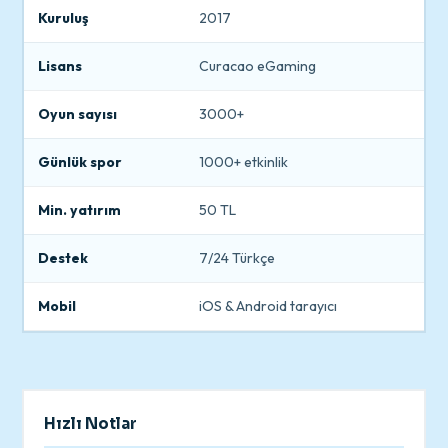
Kuruluş
2017
Lisans
Curacao eGaming
Oyun sayısı
3000+
Günlük spor
1000+ etkinlik
Min. yatırım
50 TL
Destek
7/24 Türkçe
Mobil
iOS & Android tarayıcı
Hızlı Notlar