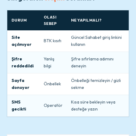
OLASI
DURUM
NE YAPILMALI?
SEBEP
Site
Güncel Sahabet giriş linkini
BTK kısıtı
açılmıyor
kullanın
Şifre
Yanlış
Şifre sıfırlama adımını
reddedildi
bilgi
deneyin
Sayfa
Önbelleği temizleyin / gizli
Önbellek
donuyor
sekme
SMS
Kısa süre bekleyin veya
Operatör
gecikti
desteğe yazın