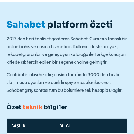
Sahabet
platform özeti
2017’den beri faaliyet gösteren Sahabet, Curacao lisanslı bir
online bahis ve casino hizmetidir. Kullanıcı dostu arayüz,
rekabetçi oranlar ve geniş oyun kataloğu ile Türkçe konuşan
kitlede sık tercih edilen bir seçenek haline gelmiştir.
Canlı bahis akışı hızlıdır; casino tarafında 3000’den fazla
slot, masa oyunları ve canlı krupiye masaları bulunur.
Sahabet giriş sonrası tüm bu bölümlere tek hesapla ulaşılır.
Özet
teknik
bilgiler
BAŞLIK
BILGI