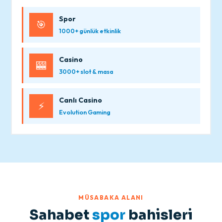
Spor
🎯
1000+ günlük etkinlik
Casino
🎰
3000+ slot & masa
Canlı Casino
⚡
Evolution Gaming
MÜSABAKA ALANI
Sahabet
spor
bahisleri