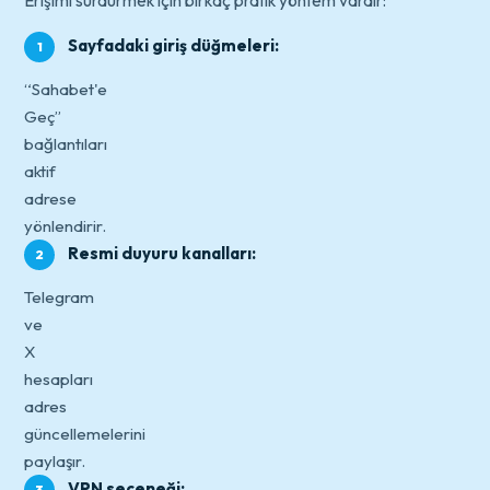
Erişimi sürdürmek için birkaç pratik yöntem vardır:
Sayfadaki giriş düğmeleri:
“Sahabet'e
Geç”
bağlantıları
aktif
adrese
yönlendirir.
Resmi duyuru kanalları:
Telegram
ve
X
hesapları
adres
güncellemelerini
paylaşır.
VPN seçeneği: