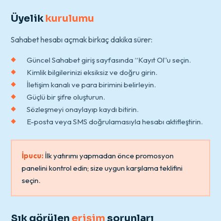
Üyelik
kurulumu
Sahabet hesabı açmak birkaç dakika sürer:
Güncel Sahabet giriş sayfasında “Kayıt Ol”u seçin.
Kimlik bilgilerinizi eksiksiz ve doğru girin.
İletişim kanalı ve para birimini belirleyin.
Güçlü bir şifre oluşturun.
Sözleşmeyi onaylayıp kaydı bitirin.
E-posta veya SMS doğrulamasıyla hesabı aktifleştirin.
İpucu:
İlk yatırımı yapmadan önce promosyon
panelini kontrol edin; size uygun karşılama teklifini
seçin.
Sık görülen
erişim
sorunları