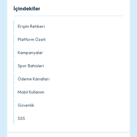
İçindekiler
Erişim Rehberi
Platform Özeti
Kampanyalar
Spor Bahisleri
Ödeme Kanalları
Mobil Kullanım
Güvenlik
SSS