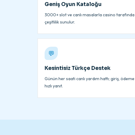
Geniş Oyun Kataloğu
3000+ slot ve canlı masalarla casino tarafında
çeşitlilik sunulur.
💬
Kesintisiz Türkçe Destek
Günün her saati canlı yardım hattı; giriş, öde
hızlı yanıt.