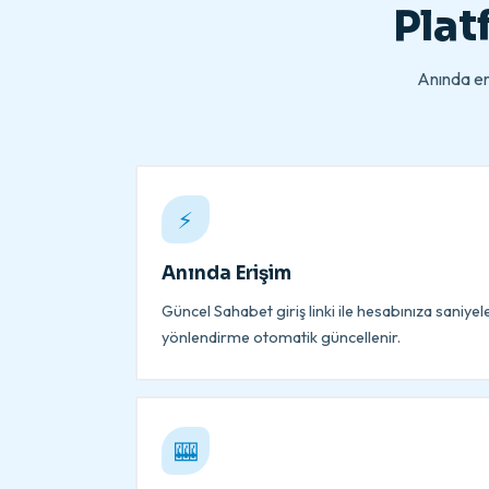
Plat
Anında er
⚡
Anında Erişim
Güncel Sahabet giriş linki ile hesabınıza saniyel
yönlendirme otomatik güncellenir.
🎰