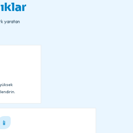
ıklar
rk yaratan
 yüksek
lendirin.
📱