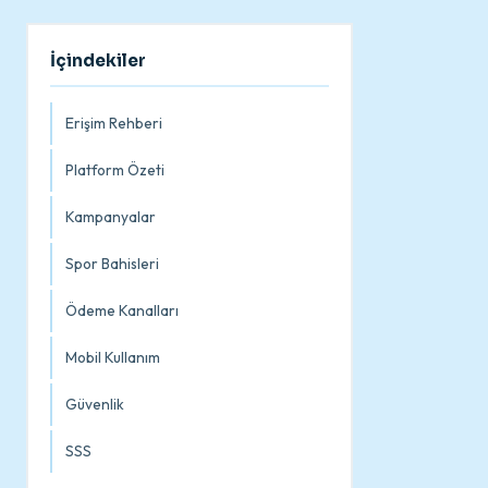
İçindekiler
Erişim Rehberi
Platform Özeti
Kampanyalar
Spor Bahisleri
Ödeme Kanalları
Mobil Kullanım
Güvenlik
SSS