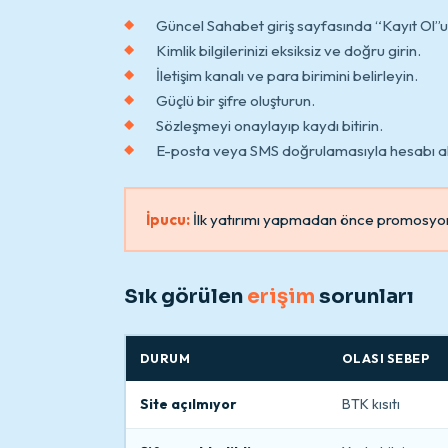
Güncel Sahabet giriş sayfasında “Kayıt Ol”u
Kimlik bilgilerinizi eksiksiz ve doğru girin.
İletişim kanalı ve para birimini belirleyin.
Güçlü bir şifre oluşturun.
Sözleşmeyi onaylayıp kaydı bitirin.
E-posta veya SMS doğrulamasıyla hesabı akti
İpucu:
İlk yatırımı yapmadan önce promosyon pa
Sık görülen
erişim
sorunları
DURUM
OLASI SEBEP
Site açılmıyor
BTK kısıtı