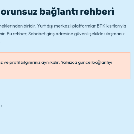
orunsuz bağlantı rehberi
klerinden biridir. Yurt dışı merkezli platformlar BTK kısıtlarıyla
nir. Bu rehber, Sahabet giriş adresine güvenli şekilde ulaşmanız
.
ve profil bilgileriniz aynı kalır. Yalnızca güncel bağlantıyı
r: