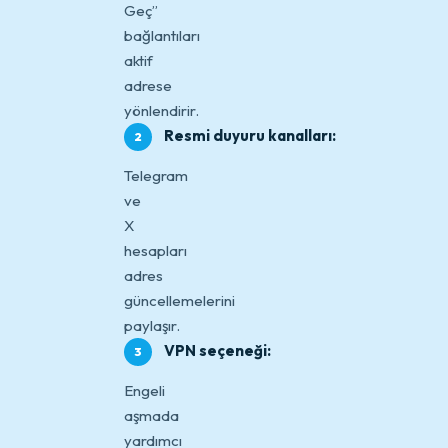
Geç”
bağlantıları
aktif
adrese
yönlendirir.
Resmi duyuru kanalları:
Telegram
ve
X
hesapları
adres
güncellemelerini
paylaşır.
VPN seçeneği:
Engeli
aşmada
yardımcı