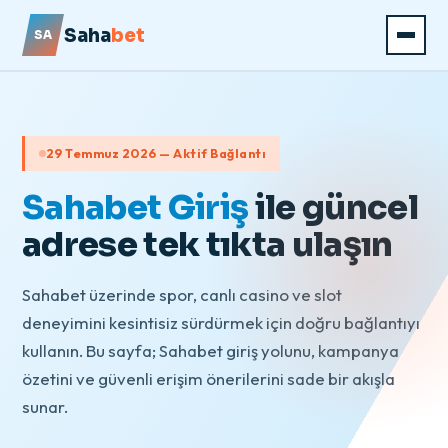
Saha
bet
SA
29 Temmuz 2026 — Aktif Bağlantı
Sahabet Giriş
ile güncel
adrese tek tıkta ulaşın
Sahabet üzerinde spor, canlı casino ve slot
deneyimini kesintisiz sürdürmek için doğru bağlantıyı
kullanın. Bu sayfa; Sahabet giriş yolunu, kampanya
özetini ve güvenli erişim önerilerini sade bir akışla
sunar.