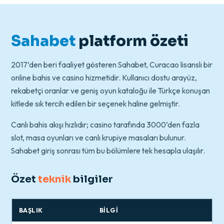
Sahabet
platform özeti
2017’den beri faaliyet gösteren Sahabet, Curacao lisanslı bir
online bahis ve casino hizmetidir. Kullanıcı dostu arayüz,
rekabetçi oranlar ve geniş oyun kataloğu ile Türkçe konuşan
kitlede sık tercih edilen bir seçenek haline gelmiştir.
Canlı bahis akışı hızlıdır; casino tarafında 3000’den fazla
slot, masa oyunları ve canlı krupiye masaları bulunur.
Sahabet giriş sonrası tüm bu bölümlere tek hesapla ulaşılır.
Özet
teknik
bilgiler
BAŞLIK
BILGI