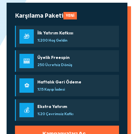
Karşılama Paketi
YENİ
İlk Yatırım Katkısı
🎁
%200 Hoş Geldin
Üyelik Freespin
🎰
250 Ücretsiz Dönüş
Haftalık Geri Ödeme
⚽
%15 Kayıp İadesi
Ekstra Yatırım
💰
%20 Çevrimsiz Katkı
Kampanyaları Aç →