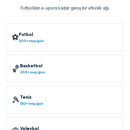
Futboldan e-spora kadar geniş bir etkinlik ağı.
Futbol
⚽
500+ maç/gün
Basketbol
🏀
200+ maç/gün
Tenis
🎾
150+ maç/gün
Voleybol