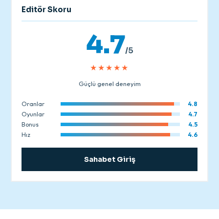
Editör Skoru
4.7
/5
★★★★★
Güçlü genel deneyim
Oranlar
4.8
Oyunlar
4.7
Bonus
4.5
Hız
4.6
Sahabet Giriş