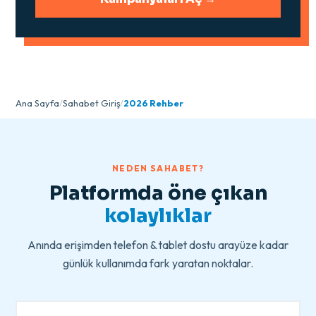
Ana Sayfa
/
Sahabet Giriş
/
2026 Rehber
NEDEN SAHABET?
Platformda öne çıkan
kolaylıklar
Anında erişimden telefon & tablet dostu arayüze kadar
günlük kullanımda fark yaratan noktalar.