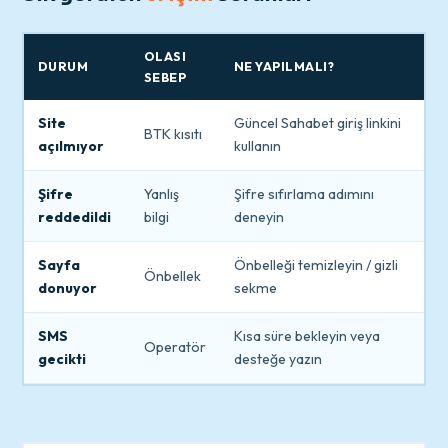
OLASI
DURUM
NE YAPILMALI?
SEBEP
Site
Güncel Sahabet giriş linkini
BTK kısıtı
açılmıyor
kullanın
Şifre
Yanlış
Şifre sıfırlama adımını
reddedildi
bilgi
deneyin
Sayfa
Önbelleği temizleyin / gizli
Önbellek
donuyor
sekme
SMS
Kısa süre bekleyin veya
Operatör
gecikti
desteğe yazın