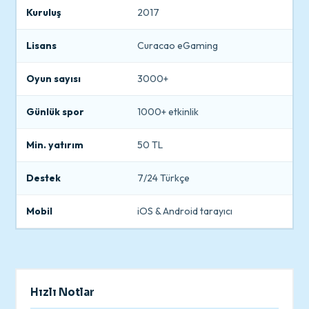
Kuruluş
2017
Lisans
Curacao eGaming
Oyun sayısı
3000+
Günlük spor
1000+ etkinlik
Min. yatırım
50 TL
Destek
7/24 Türkçe
Mobil
iOS & Android tarayıcı
Hızlı Notlar