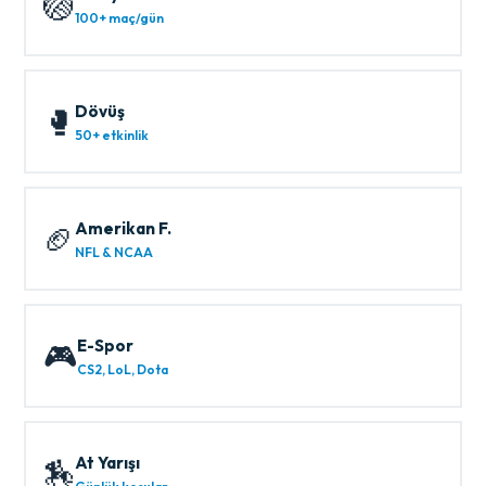
🏐
100+ maç/gün
Dövüş
🥊
50+ etkinlik
Amerikan F.
🏈
NFL & NCAA
E-Spor
🎮
CS2, LoL, Dota
At Yarışı
🏇