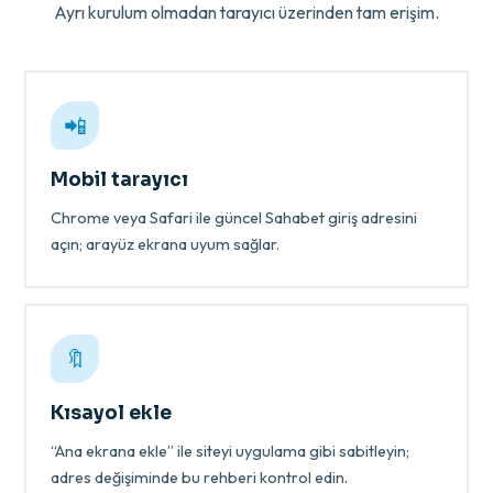
Ayrı kurulum olmadan tarayıcı üzerinden tam erişim.
📲
Mobil tarayıcı
Chrome veya Safari ile güncel Sahabet giriş adresini
açın; arayüz ekrana uyum sağlar.
🔖
Kısayol ekle
“Ana ekrana ekle” ile siteyi uygulama gibi sabitleyin;
adres değişiminde bu rehberi kontrol edin.