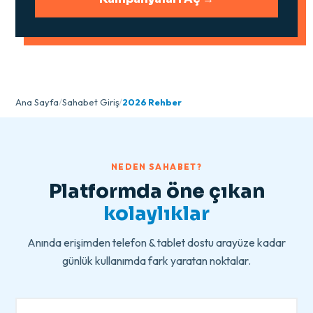
Ana Sayfa
/
Sahabet Giriş
/
2026 Rehber
NEDEN SAHABET?
Platformda öne çıkan
kolaylıklar
Anında erişimden telefon & tablet dostu arayüze kadar
günlük kullanımda fark yaratan noktalar.