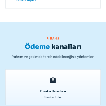
Günlük koşular
FINANS
Ödeme
kanalları
Yatırım ve çekimde tercih edebileceğiniz yöntemler.
🏦
Banka Havalesi
Tüm bankalar