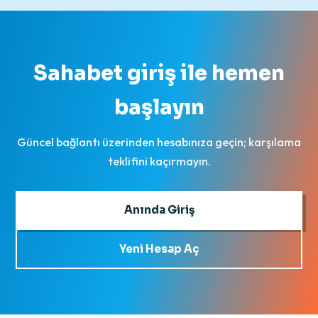
Sahabet giriş ile hemen
başlayın
Güncel bağlantı üzerinden hesabınıza geçin; karşılama
teklifini kaçırmayın.
Anında Giriş
Yeni Hesap Aç