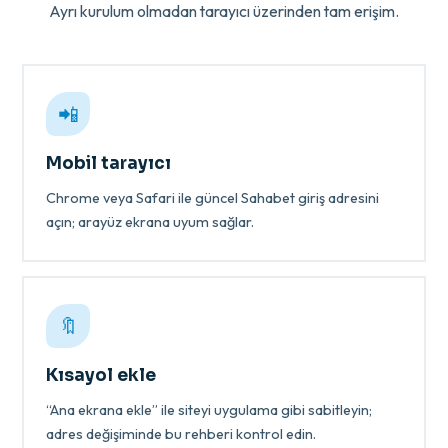
Ayrı kurulum olmadan tarayıcı üzerinden tam erişim.
📲
Mobil tarayıcı
Chrome veya Safari ile güncel Sahabet giriş adresini
açın; arayüz ekrana uyum sağlar.
🔖
Kısayol ekle
“Ana ekrana ekle” ile siteyi uygulama gibi sabitleyin;
adres değişiminde bu rehberi kontrol edin.