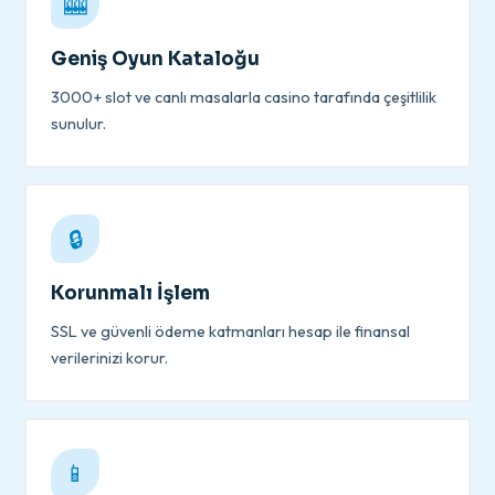
🎰
Geniş Oyun Kataloğu
3000+ slot ve canlı masalarla casino tarafında çeşitlilik
sunulur.
🔒
Korunmalı İşlem
SSL ve güvenli ödeme katmanları hesap ile finansal
verilerinizi korur.
📱