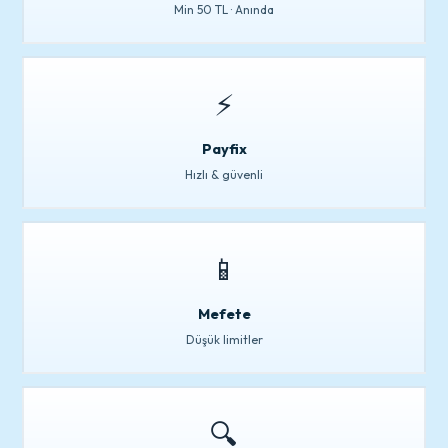
Min 50 TL · Anında
⚡
Payfix
Hızlı & güvenli
📱
Mefete
Düşük limitler
🔍