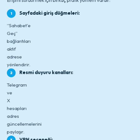
Erişimi sürdürmek için birkaç pratik yöntem vardır:
Sayfadaki giriş düğmeleri:
“Sahabet'e
Geç”
bağlantıları
aktif
adrese
yönlendirir.
Resmi duyuru kanalları:
Telegram
ve
X
hesapları
adres
güncellemelerini
paylaşır.
VPN seçeneği: