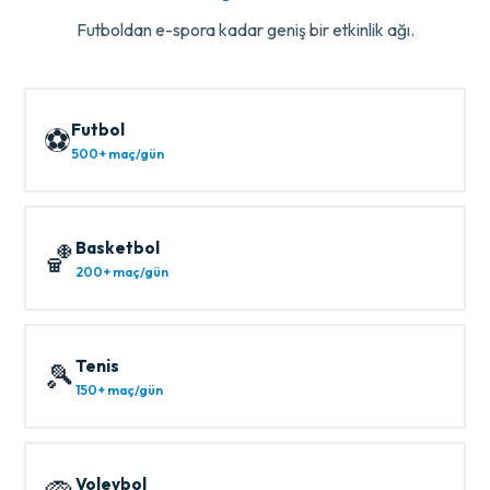
Futboldan e-spora kadar geniş bir etkinlik ağı.
Futbol
⚽
500+ maç/gün
Basketbol
🏀
200+ maç/gün
Tenis
🎾
150+ maç/gün
Voleybol