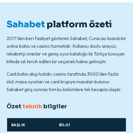
Sahabet
platform özeti
2017’den beri faaliyet gösteren Sahabet, Curacao lisanslı bir
online bahis ve casino hizmetidir. Kullanıcı dostu arayüz,
rekabetçi oranlar ve geniş oyun kataloğu ile Türkçe konuşan
kitlede sık tercih edilen bir seçenek haline gelmiştir.
Canlı bahis akışı hızlıdır; casino tarafında 3000’den fazla
slot, masa oyunları ve canlı krupiye masaları bulunur.
Sahabet giriş sonrası tüm bu bölümlere tek hesapla ulaşılır.
Özet
teknik
bilgiler
BAŞLIK
BILGI