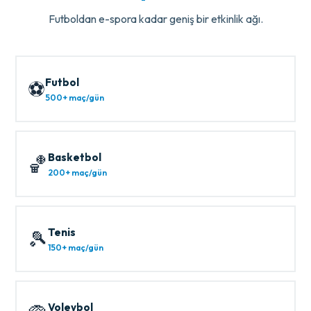
Futboldan e-spora kadar geniş bir etkinlik ağı.
Futbol
⚽
500+ maç/gün
Basketbol
🏀
200+ maç/gün
Tenis
🎾
150+ maç/gün
Voleybol