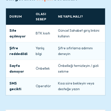
OLASI
DURUM
NE YAPILMALI?
SEBEP
Site
Güncel Sahabet giriş linkini
BTK kısıtı
açılmıyor
kullanın
Şifre
Yanlış
Şifre sıfırlama adımını
reddedildi
bilgi
deneyin
Sayfa
Önbelleği temizleyin / gizli
Önbellek
donuyor
sekme
SMS
Kısa süre bekleyin veya
Operatör
gecikti
desteğe yazın