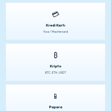
💳
Kredi Kartı
Visa / Mastercard
₿
Kripto
BTC, ETH, USDT
📱
Papara