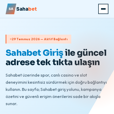
Saha
bet
SA
29 Temmuz 2026 — Aktif Bağlantı
Sahabet Giriş
ile güncel
adrese tek tıkta ulaşın
Sahabet üzerinde spor, canlı casino ve slot
deneyimini kesintisiz sürdürmek için doğru bağlantıyı
kullanın. Bu sayfa; Sahabet giriş yolunu, kampanya
özetini ve güvenli erişim önerilerini sade bir akışla
sunar.