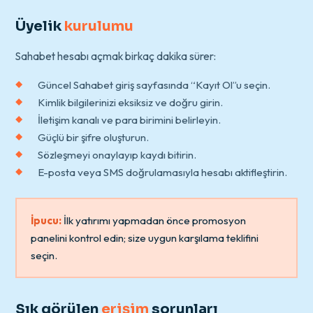
Üyelik
kurulumu
Sahabet hesabı açmak birkaç dakika sürer:
Güncel Sahabet giriş sayfasında “Kayıt Ol”u seçin.
Kimlik bilgilerinizi eksiksiz ve doğru girin.
İletişim kanalı ve para birimini belirleyin.
Güçlü bir şifre oluşturun.
Sözleşmeyi onaylayıp kaydı bitirin.
E-posta veya SMS doğrulamasıyla hesabı aktifleştirin.
İpucu:
İlk yatırımı yapmadan önce promosyon
panelini kontrol edin; size uygun karşılama teklifini
seçin.
Sık görülen
erişim
sorunları