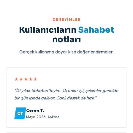
DENEYIMLER
Kullanıcıların
Sahabet
notları
Gerçek kullanıma dayalı kısa değerlendirmeler.
★★★★★
“İki yıldır Sahabet’teyim. Oranlar iyi, çekimler genelde
bir gün içinde geliyor. Canlı destek de hızlı.”
Ceren T.
CT
Mayıs 2026 · Ankara