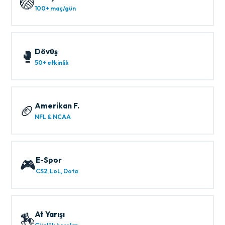
🏐
100+ maç/gün
Dövüş
🥊
50+ etkinlik
Amerikan F.
🏈
NFL & NCAA
E-Spor
🎮
CS2, LoL, Dota
At Yarışı
🏇