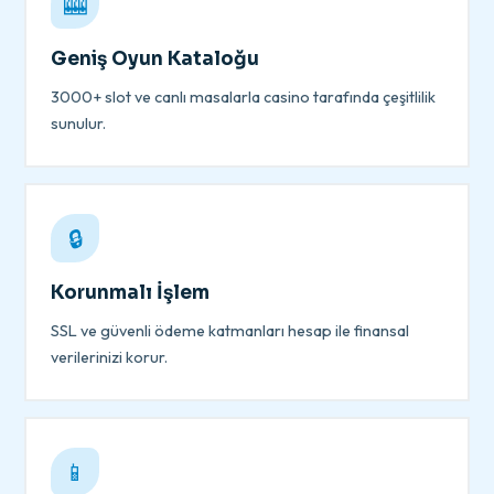
🎰
Geniş Oyun Kataloğu
3000+ slot ve canlı masalarla casino tarafında çeşitlilik
sunulur.
🔒
Korunmalı İşlem
SSL ve güvenli ödeme katmanları hesap ile finansal
verilerinizi korur.
📱