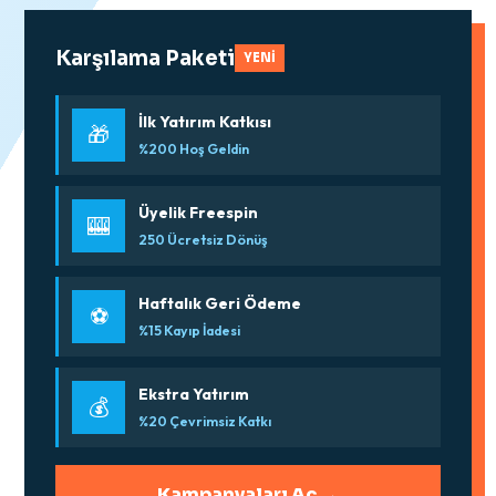
Karşılama Paketi
YENİ
İlk Yatırım Katkısı
🎁
%200 Hoş Geldin
Üyelik Freespin
🎰
250 Ücretsiz Dönüş
Haftalık Geri Ödeme
⚽
%15 Kayıp İadesi
Ekstra Yatırım
💰
%20 Çevrimsiz Katkı
Kampanyaları Aç →