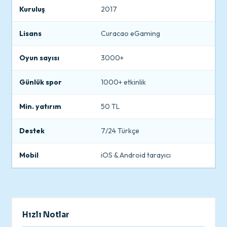
Kuruluş
2017
Lisans
Curacao eGaming
Oyun sayısı
3000+
Günlük spor
1000+ etkinlik
Min. yatırım
50 TL
Destek
7/24 Türkçe
Mobil
iOS & Android tarayıcı
Hızlı Notlar