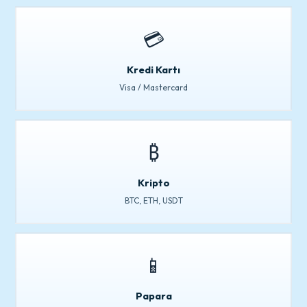
💳
Kredi Kartı
Visa / Mastercard
₿
Kripto
BTC, ETH, USDT
📱
Papara