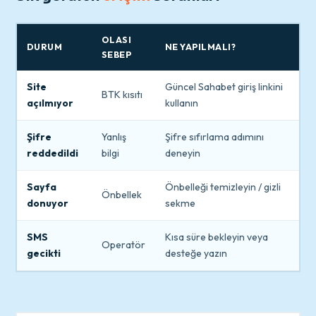
OLASI
DURUM
NE YAPILMALI?
SEBEP
Site
Güncel Sahabet giriş linkini
BTK kısıtı
açılmıyor
kullanın
Şifre
Yanlış
Şifre sıfırlama adımını
reddedildi
bilgi
deneyin
Sayfa
Önbelleği temizleyin / gizli
Önbellek
donuyor
sekme
SMS
Kısa süre bekleyin veya
Operatör
gecikti
desteğe yazın