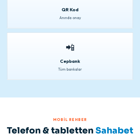
QR Kod
Anında onay
📲
Cepbank
Tüm bankalar
MOBIL REHBER
Telefon & tabletten
Sahabet