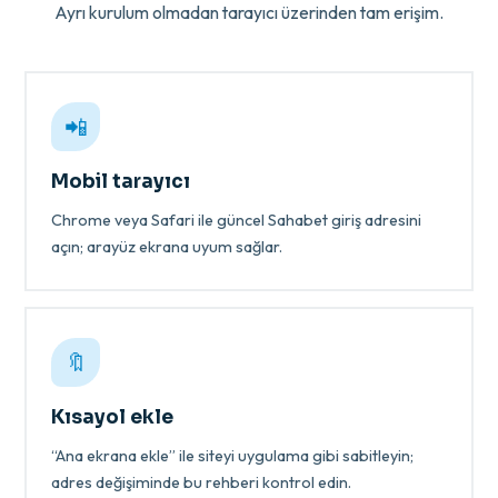
Ayrı kurulum olmadan tarayıcı üzerinden tam erişim.
📲
Mobil tarayıcı
Chrome veya Safari ile güncel Sahabet giriş adresini
açın; arayüz ekrana uyum sağlar.
🔖
Kısayol ekle
“Ana ekrana ekle” ile siteyi uygulama gibi sabitleyin;
adres değişiminde bu rehberi kontrol edin.