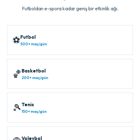
Futboldan e-spora kadar geniş bir etkinlik ağı.
Futbol
⚽
500+ maç/gün
Basketbol
🏀
200+ maç/gün
Tenis
🎾
150+ maç/gün
Voleybol