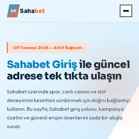
Saha
bet
SA
29 Temmuz 2026 — Aktif Bağlantı
Sahabet Giriş
ile güncel
adrese tek tıkta ulaşın
Sahabet üzerinde spor, canlı casino ve slot
deneyimini kesintisiz sürdürmek için doğru bağlantıyı
kullanın. Bu sayfa; Sahabet giriş yolunu, kampanya
özetini ve güvenli erişim önerilerini sade bir akışla
sunar.