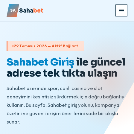
Saha
bet
SA
29 Temmuz 2026 — Aktif Bağlantı
Sahabet Giriş
ile güncel
adrese tek tıkta ulaşın
Sahabet üzerinde spor, canlı casino ve slot
deneyimini kesintisiz sürdürmek için doğru bağlantıyı
kullanın. Bu sayfa; Sahabet giriş yolunu, kampanya
özetini ve güvenli erişim önerilerini sade bir akışla
sunar.