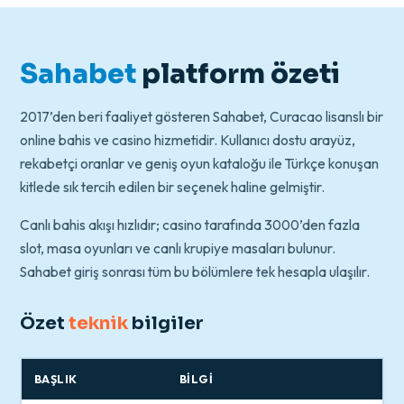
Sahabet
platform özeti
2017’den beri faaliyet gösteren Sahabet, Curacao lisanslı bir
online bahis ve casino hizmetidir. Kullanıcı dostu arayüz,
rekabetçi oranlar ve geniş oyun kataloğu ile Türkçe konuşan
kitlede sık tercih edilen bir seçenek haline gelmiştir.
Canlı bahis akışı hızlıdır; casino tarafında 3000’den fazla
slot, masa oyunları ve canlı krupiye masaları bulunur.
Sahabet giriş sonrası tüm bu bölümlere tek hesapla ulaşılır.
Özet
teknik
bilgiler
BAŞLIK
BILGI