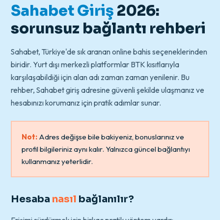
Sahabet Giriş
2026:
sorunsuz bağlantı rehberi
Sahabet, Türkiye'de sık aranan online bahis seçeneklerinden
biridir. Yurt dışı merkezli platformlar BTK kısıtlarıyla
karşılaşabildiği için alan adı zaman zaman yenilenir. Bu
rehber, Sahabet giriş adresine güvenli şekilde ulaşmanız ve
hesabınızı korumanız için pratik adımlar sunar.
Not:
Adres değişse bile bakiyeniz, bonuslarınız ve
profil bilgileriniz aynı kalır. Yalnızca güncel bağlantıyı
kullanmanız yeterlidir.
Hesaba
nasıl
bağlanılır?