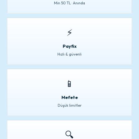
Min 50 TL · Anında
⚡
Payfix
Hızlı & güvenli
📱
Mefete
Düşük limitler
🔍