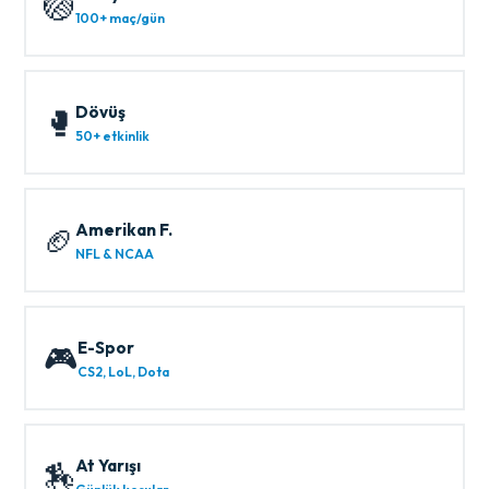
🏐
100+ maç/gün
Dövüş
🥊
50+ etkinlik
Amerikan F.
🏈
NFL & NCAA
E-Spor
🎮
CS2, LoL, Dota
At Yarışı
🏇