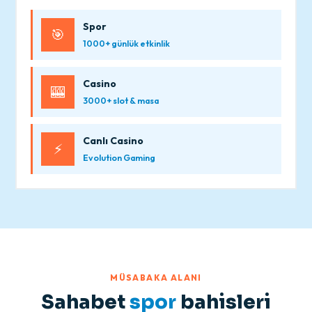
Spor
🎯
1000+ günlük etkinlik
Casino
🎰
3000+ slot & masa
Canlı Casino
⚡
Evolution Gaming
MÜSABAKA ALANI
Sahabet
spor
bahisleri