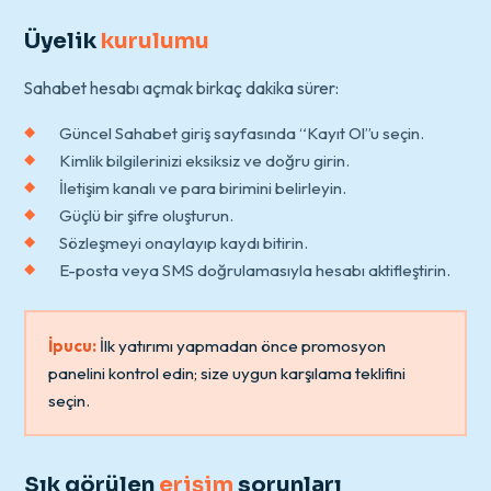
Üyelik
kurulumu
Sahabet hesabı açmak birkaç dakika sürer:
Güncel Sahabet giriş sayfasında “Kayıt Ol”u seçin.
Kimlik bilgilerinizi eksiksiz ve doğru girin.
İletişim kanalı ve para birimini belirleyin.
Güçlü bir şifre oluşturun.
Sözleşmeyi onaylayıp kaydı bitirin.
E-posta veya SMS doğrulamasıyla hesabı aktifleştirin.
İpucu:
İlk yatırımı yapmadan önce promosyon
panelini kontrol edin; size uygun karşılama teklifini
seçin.
Sık görülen
erişim
sorunları