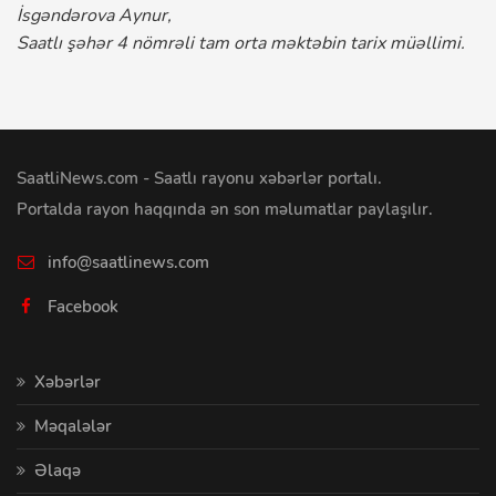
İsgəndərova Aynur,
Saatlı şəhər 4 nömrəli tam orta məktəbin tarix müəllimi.
SaatliNews.com - Saatlı rayonu xəbərlər portalı.
Portalda rayon haqqında ən son məlumatlar paylaşılır.
info@saatlinews.com
Facebook
Xəbərlər
Məqalələr
Əlaqə