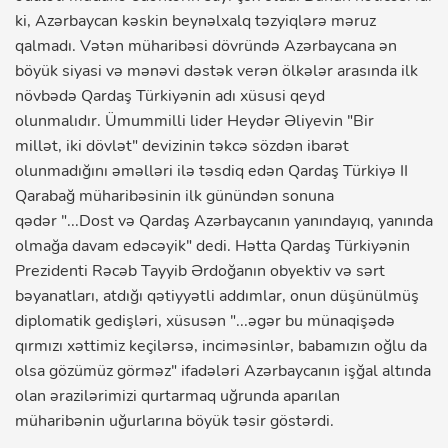
ki, Azərbaycan kəskin beynəlxalq təzyiqlərə məruz
qalmadı. Vətən müharibəsi dövründə Azərbaycana ən
böyük siyasi və mənəvi dəstək verən ölkələr arasında ilk
növbədə Qardaş Türkiyənin adı xüsusi qeyd
olunmalıdır. Ümummilli lider Heydər Əliyevin "Bir
millət, iki dövlət" devizinin təkcə sözdən ibarət
olunmadığını əməlləri ilə təsdiq edən Qardaş Türkiyə II
Qarabağ müharibəsinin ilk günündən sonuna
qədər "...Dost və Qardaş Azərbaycanın yanındayıq, yanında
olmağa davam edəcəyik" dedi. Hətta Qardaş Türkiyənin
Prezidenti Rəcəb Tayyib Ərdoğanın obyektiv və sərt
bəyanatları, atdığı qətiyyətli addımlar, onun düşünülmüş
diplomatik gedişləri, xüsusən "...əgər bu münaqişədə
qırmızı xəttimiz keçilərsə, inciməsinlər, babamızın oğlu da
olsa gözümüz görməz" ifadələri Azərbaycanın işğal altında
olan ərazilərimizi qurtarmaq uğrunda aparılan
müharibənin uğurlarına böyük təsir göstərdi.