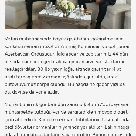
Vətən müharibəsində böyük qələbənin qazanılmasının
şəriksiz memarı müzəffər Ali Baş Komandan və qəhrəman
Azərbaycan Ordusudur. İgid əsgər və zabitlərimiz 44 gün
ərzində daim irəli gedərək xalqımızın arzu və istəklərini
reallaşdırdılar. 30 ilə yaxın işğal altında qalan tarixi və
əzəli torpaqlarımız erməni işğalından qurtuldu, ərazi
bütövlüyümüz bərpa olundu. Bu haqda nə qədər yazılsa
da, deyilsə də yenə azdır.
Müharibənin ilk günlərindən xarici ölkələrin Azərbaycana
münasibətdə tutduğu yer və sərgilədikləri mövqe diqqəti
çox cəlb edirdi. Xaricdəki erməni lobbilərinin təsiri altında
bəzi dövlətlər ermənilərin yanında yer aldılar. Lakin haqqı,
ədaləti müdafiə edənlərin sayı çox oldu. Bunun nəticəsi idi