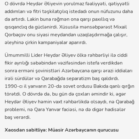
O dövrdə Heydər Əliyevin yorulmaz fəaliyyəti, qətiyyətli
addımları və fitri təşkilatçılıq istedadı onun nüfuzunu daha
da artırdı. Lakin buna rəğmən ona qarşı paxıllıq və
qısqanclıq da güclənirdi. Xüsusilə mənsəbpərəst Mixail
Qorbaçov onu siyasi meydandan uzaqlaşdırmağa çalışır,
əleyhinə çirkin kampaniyalar aparırdı.
Ümummilli Lider Heydər Əliyev ölkə rəhbərliyi ilə ciddi
fikir ayrılığı səbəbindən vəzifəsindən istefa verdikdən
sonra erməni şovinistləri Azərbaycana qarşı ərazi iddiaları
irəli sürdülər və Qarabağda separatizm baş qaldırdı.
1990-cı il yanvarın 20-də sovet ordusu Bakıda qanlı qırğın
törətdi. O dövrdə də, bu gün də çoxları əmindir ki, əgər
Heydər Əliyev həmin vaxt rəhbərlikdə olsaydı, nə Qarabağ
problemi, nə Qara Yanvar faciəsi, nə də digər hadisələr
baş verərdi.
Xaosdan sabitliyə: Müasir Azərbaycanın qurucusu