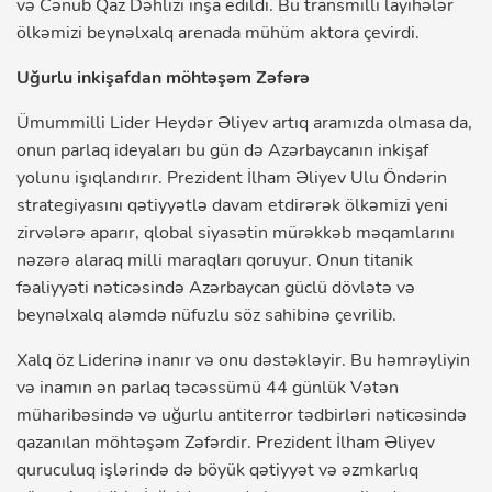
və Cənub Qaz Dəhlizi inşa edildi. Bu transmilli layihələr
ölkəmizi beynəlxalq arenada mühüm aktora çevirdi.
Uğurlu inkişafdan möhtəşəm Zəfərə
Ümummilli Lider Heydər Əliyev artıq aramızda olmasa da,
onun parlaq ideyaları bu gün də Azərbaycanın inkişaf
yolunu işıqlandırır. Prezident İlham Əliyev Ulu Öndərin
strategiyasını qətiyyətlə davam etdirərək ölkəmizi yeni
zirvələrə aparır, qlobal siyasətin mürəkkəb məqamlarını
nəzərə alaraq milli maraqları qoruyur. Onun titanik
fəaliyyəti nəticəsində Azərbaycan güclü dövlətə və
beynəlxalq aləmdə nüfuzlu söz sahibinə çevrilib.
Xalq öz Liderinə inanır və onu dəstəkləyir. Bu həmrəyliyin
və inamın ən parlaq təcəssümü 44 günlük Vətən
müharibəsində və uğurlu antiterror tədbirləri nəticəsində
qazanılan möhtəşəm Zəfərdir. Prezident İlham Əliyev
quruculuq işlərində də böyük qətiyyət və əzmkarlıq