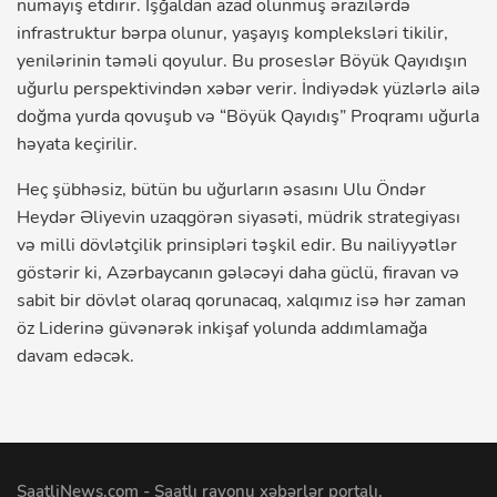
nümayiş etdirir. İşğaldan azad olunmuş ərazilərdə
infrastruktur bərpa olunur, yaşayış kompleksləri tikilir,
yenilərinin təməli qoyulur. Bu proseslər Böyük Qayıdışın
uğurlu perspektivindən xəbər verir. İndiyədək yüzlərlə ailə
doğma yurda qovuşub və “Böyük Qayıdış” Proqramı uğurla
həyata keçirilir.
Heç şübhəsiz, bütün bu uğurların əsasını Ulu Öndər
Heydər Əliyevin uzaqgörən siyasəti, müdrik strategiyası
və milli dövlətçilik prinsipləri təşkil edir. Bu nailiyyətlər
göstərir ki, Azərbaycanın gələcəyi daha güclü, firavan və
sabit bir dövlət olaraq qorunacaq, xalqımız isə hər zaman
öz Liderinə güvənərək inkişaf yolunda addımlamağa
davam edəcək.
SaatliNews.com - Saatlı rayonu xəbərlər portalı.