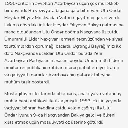
1990-cı illərin əvvəlləri Azərbaycan üçün çox mürəkkəb
bir dövr idi. Bu vəziyyətə biganə qala bilməyən Ulu Öndər
Heydər Əliyev Moskvadan Vətənə qayıtmaq qərarı verdi.
Lakin o dövrdəki iqtidar Heydər Əliyevin Bakıya gəlməsinə
mane olduğundan Ulu Öndər doğma Naxçıvana üz tutdu.
Ümummilli Lider Naxçıvanı erməni təcavüzündən və siyasi
təlatümlərdən qorumağı bacardı. Üçrəngli Bayrağımızı ilk
dəfə Naxçıvanda ucaldan Ulu Öndər burada Yeni
Azərbaycan Partiyasının əsasını qoydu. Ümummilli Liderin
muxtar respublikanın rəhbəri olaraq qəbul etdiyi strateji
və qətiyyətli qərarlar Azərbaycanın gələcək taleyinə
mühüm təsir göstərdi.
Müstəqilliyin ilk illərində ölkə xaos, anarxiya və vətəndaş
müharibəsi təhlükəsi ilə üzləşmişdi. 1993-cü ilin yayında
vəziyyət böhran həddinə çatdı. Xalqın çağırışı ilə Ulu
Öndər iyunun 9-da Naxçıvandan Bakıya gəldi və ölkəni
xilas etmək üçün məsuliyyəti öz üzərinə götürdü.