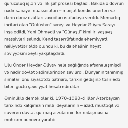
quruculuq işləri və inkişaf prosesi başladı. Bakıda o dövrün
nadir sənaye müəssisələri – məişət kondisionerləri və
dərin dəniz özülləri zavodları istifadəyə verildi. Memarlıq
inciləri olan “Gülüstan” sarayı və Heydər Əliyev Sarayı
inşa edildi, Yeni Əhmədli və “Günəşli” kimi iri yaşayış
massivləri salındı. Kənd təsərrüfatında əhəmiyyətli
nailiyyətlər əldə olundu ki, bu da əhalinin həyat
səviyyəsini xeyli yaxşılaşdırdı.
Ulu Öndər Heydər Əliyev hələ sağlığında əfsanələşmişdi
və nadir dövlət xadimlərindən sayılırdı. Dünyanın tanınmış
simaları onu siyasətdə patriarx, tarixin gedişinə təsir edə
bilən güclü şəxsiyyət hesab edirdilər.
Əminliklə demək olar ki, 1970-1980-ci illər Azərbaycan
tarixində xalqımızın milli ideyalarının – azad, müstəqil və
suveren dövlət qurmaq arzularının formalaşmasına
möhkəm bünövrə yaratdı