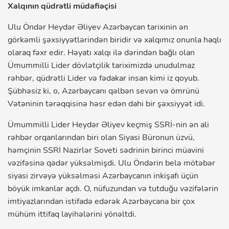
Xalqının qüdrətli müdafiəçisi
Ulu Öndər Heydər Əliyev Azərbaycan tarixinin ən
görkəmli şəxsiyyətlərindən biridir və xalqımız onunla haqlı
olaraq fəxr edir. Həyatı xalqı ilə dərindən bağlı olan
Ümummilli Lider dövlətçilik tariximizdə unudulmaz
rəhbər, qüdrətli Lider və fədakar insan kimi iz qoyub.
Şübhəsiz ki, o, Azərbaycanı qəlbən sevən və ömrünü
Vətəninin tərəqqisinə həsr edən dahi bir şəxsiyyət idi.
Ümummilli Lider Heydər Əliyev keçmiş SSRİ-nin ən ali
rəhbər orqanlarından biri olan Siyasi Büronun üzvü,
həmçinin SSRİ Nazirlər Soveti sədrinin birinci müavini
vəzifəsinə qədər yüksəlmişdi. Ulu Öndərin belə mötəbər
siyasi zirvəyə yüksəlməsi Azərbaycanın inkişafı üçün
böyük imkanlar açdı. O, nüfuzundan və tutduğu vəzifələrin
imtiyazlarından istifadə edərək Azərbaycana bir çox
mühüm ittifaq layihələrini yönəltdi.