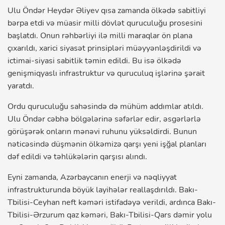
Ulu Öndər Heydər Əliyev qısa zamanda ölkədə sabitliyi
bərpa etdi və müasir milli dövlət quruculuğu prosesini
başlatdı. Onun rəhbərliyi ilə milli maraqlar ön plana
çıxarıldı, xarici siyasət prinsipləri müəyyənləşdirildi və
ictimai-siyasi sabitlik təmin edildi. Bu isə ölkədə
genişmiqyaslı infrastruktur və quruculuq işlərinə şərait
yaratdı.
Ordu quruculuğu sahəsində də mühüm addımlar atıldı.
Ulu Öndər cəbhə bölgələrinə səfərlər edir, əsgərlərlə
görüşərək onların mənəvi ruhunu yüksəldirdi. Bunun
nəticəsində düşmənin ölkəmizə qarşı yeni işğal planları
dəf edildi və təhlükələrin qarşısı alındı.
Eyni zamanda, Azərbaycanın enerji və nəqliyyat
infrastrukturunda böyük layihələr reallaşdırıldı. Bakı-
Tbilisi-Ceyhan neft kəməri istifadəyə verildi, ardınca Bakı-
Tbilisi-Ərzurum qaz kəməri, Bakı-Tbilisi-Qars dəmir yolu