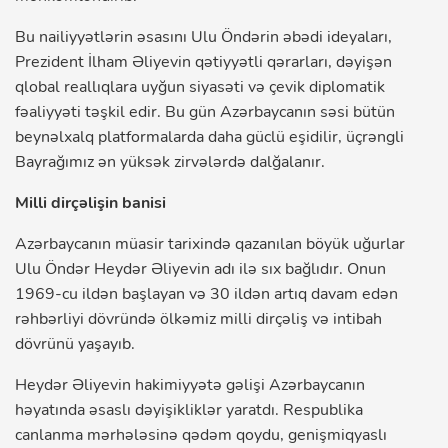
Bu nailiyyətlərin əsasını Ulu Öndərin əbədi ideyaları,
Prezident İlham Əliyevin qətiyyətli qərarları, dəyişən
qlobal reallıqlara uyğun siyasəti və çevik diplomatik
fəaliyyəti təşkil edir. Bu gün Azərbaycanın səsi bütün
beynəlxalq platformalarda daha güclü eşidilir, üçrəngli
Bayrağımız ən yüksək zirvələrdə dalğalanır.
Milli dirçəlişin banisi
Azərbaycanın müasir tarixində qazanılan böyük uğurlar
Ulu Öndər Heydər Əliyevin adı ilə sıx bağlıdır. Onun
1969-cu ildən başlayan və 30 ildən artıq davam edən
rəhbərliyi dövründə ölkəmiz milli dirçəliş və intibah
dövrünü yaşayıb.
Heydər Əliyevin hakimiyyətə gəlişi Azərbaycanın
həyatında əsaslı dəyişikliklər yaratdı. Respublika
canlanma mərhələsinə qədəm qoydu, genişmiqyaslı