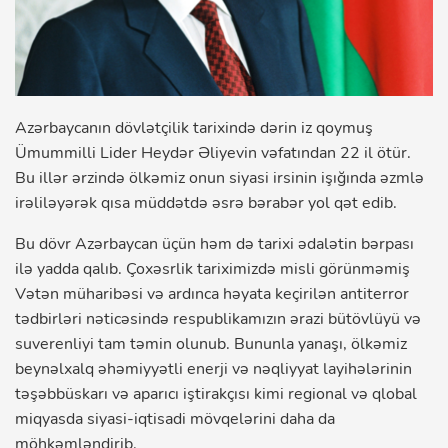
Azərbaycanın dövlətçilik tarixində dərin iz qoymuş
Ümummilli Lider Heydər Əliyevin vəfatından 22 il ötür.
Bu illər ərzində ölkəmiz onun siyasi irsinin işığında əzmlə
irəliləyərək qısa müddətdə əsrə bərabər yol qət edib.
Bu dövr Azərbaycan üçün həm də tarixi ədalətin bərpası
ilə yadda qalıb. Çoxəsrlik tariximizdə misli görünməmiş
Vətən müharibəsi və ardınca həyata keçirilən antiterror
tədbirləri nəticəsində respublikamızın ərazi bütövlüyü və
suverenliyi tam təmin olunub. Bununla yanaşı, ölkəmiz
beynəlxalq əhəmiyyətli enerji və nəqliyyat layihələrinin
təşəbbüskarı və aparıcı iştirakçısı kimi regional və qlobal
miqyasda siyasi-iqtisadi mövqelərini daha da
möhkəmləndirib.