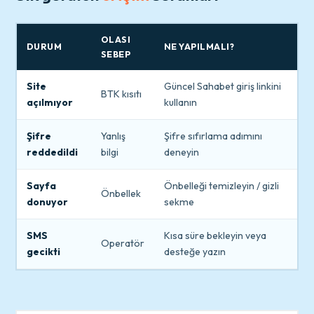
OLASI
DURUM
NE YAPILMALI?
SEBEP
Site
Güncel Sahabet giriş linkini
BTK kısıtı
açılmıyor
kullanın
Şifre
Yanlış
Şifre sıfırlama adımını
reddedildi
bilgi
deneyin
Sayfa
Önbelleği temizleyin / gizli
Önbellek
donuyor
sekme
SMS
Kısa süre bekleyin veya
Operatör
gecikti
desteğe yazın