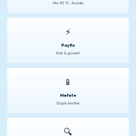
Min 50 TL · Anında
⚡
Payfix
Hızlı & güvenli
📱
Mefete
Düşük limitler
🔍