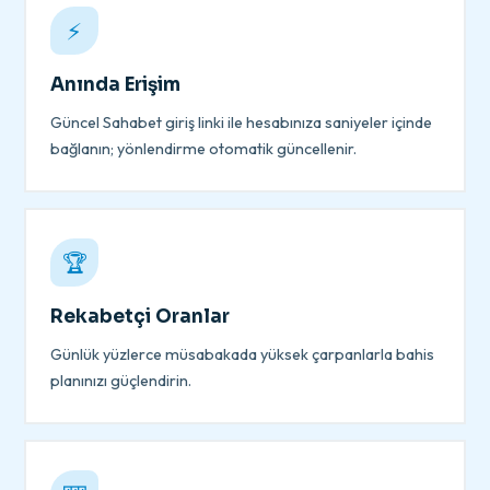
⚡
Anında Erişim
Güncel Sahabet giriş linki ile hesabınıza saniyeler içinde
bağlanın; yönlendirme otomatik güncellenir.
🏆
Rekabetçi Oranlar
Günlük yüzlerce müsabakada yüksek çarpanlarla bahis
planınızı güçlendirin.