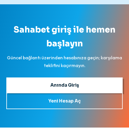
Sahabet giriş ile hemen
başlayın
Güncel bağlantı üzerinden hesabınıza geçin; karşılama
teklifini kaçırmayın.
Anında Giriş
Yeni Hesap Aç