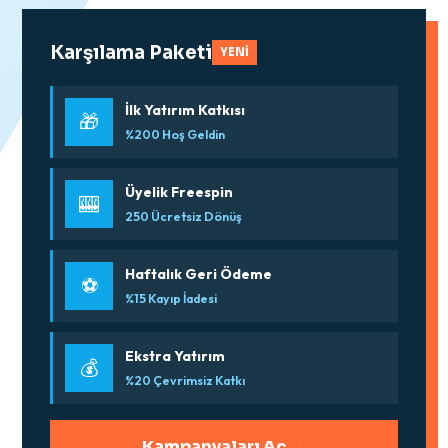
Karşılama Paketi
YENİ
İlk Yatırım Katkısı
🎁
%200 Hoş Geldin
Üyelik Freespin
🎰
250 Ücretsiz Dönüş
Haftalık Geri Ödeme
⚽
%15 Kayıp İadesi
Ekstra Yatırım
💰
%20 Çevrimsiz Katkı
Kampanyaları Aç →