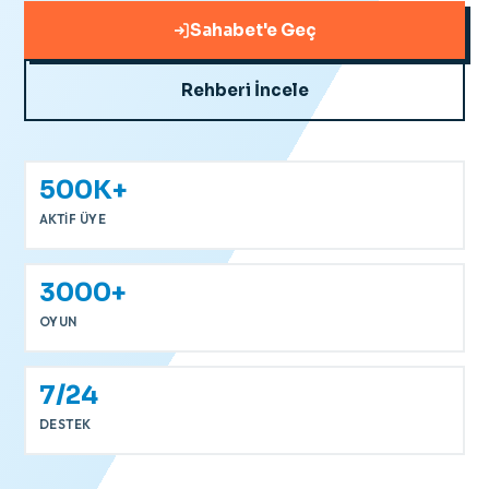
Sahabet'e Geç
Rehberi İncele
500K+
AKTIF ÜYE
3000+
OYUN
7/24
DESTEK