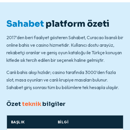
Sahabet
platform özeti
2017’den beri faaliyet gösteren Sahabet, Curacao lisanslı bir
online bahis ve casino hizmetidir. Kullanıcı dostu arayüz,
rekabetçi oranlar ve geniş oyun kataloğu ile Türkçe konuşan
kitlede sık tercih edilen bir seçenek haline gelmiştir.
Canlı bahis akışı hızlıdır; casino tarafında 3000’den fazla
slot, masa oyunları ve canlı krupiye masaları bulunur.
Sahabet giriş sonrası tüm bu bölümlere tek hesapla ulaşılır.
Özet
teknik
bilgiler
BAŞLIK
BILGI