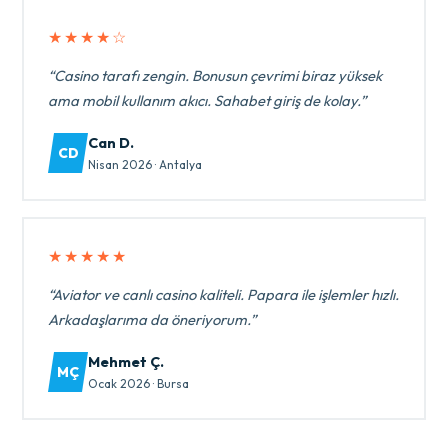
★★★★☆
“Casino tarafı zengin. Bonusun çevrimi biraz yüksek
ama mobil kullanım akıcı. Sahabet giriş de kolay.”
Can D.
CD
Nisan 2026 · Antalya
★★★★★
“Aviator ve canlı casino kaliteli. Papara ile işlemler hızlı.
Arkadaşlarıma da öneriyorum.”
Mehmet Ç.
MÇ
Ocak 2026 · Bursa