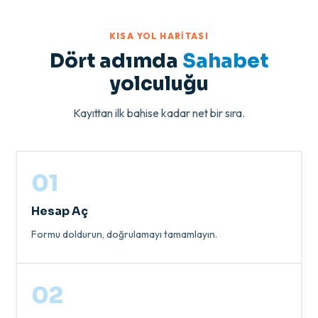
KISA YOL HARITASI
Dört adımda
Sahabet
yolculuğu
Kayıttan ilk bahise kadar net bir sıra.
01
Hesap Aç
Formu doldurun, doğrulamayı tamamlayın.
02