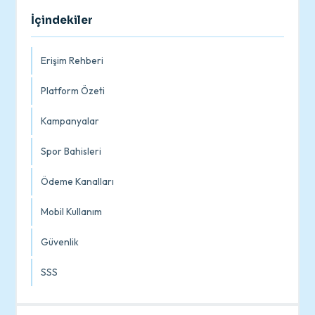
İçindekiler
Erişim Rehberi
Platform Özeti
Kampanyalar
Spor Bahisleri
Ödeme Kanalları
Mobil Kullanım
Güvenlik
SSS