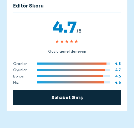
Editör Skoru
4.7
/5
★★★★★
Güçlü genel deneyim
Oranlar
4.8
Oyunlar
4.7
Bonus
4.5
Hız
4.6
Sahabet Giriş