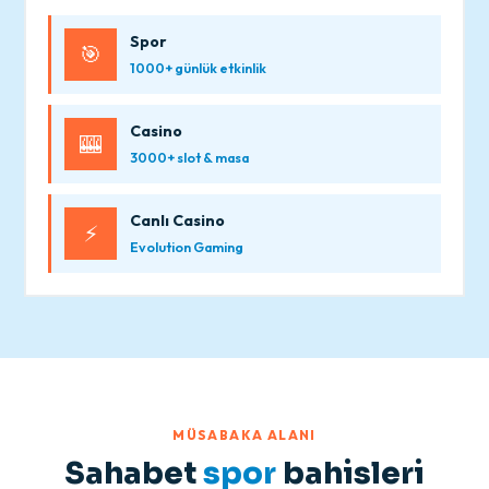
Spor
🎯
1000+ günlük etkinlik
Casino
🎰
3000+ slot & masa
Canlı Casino
⚡
Evolution Gaming
MÜSABAKA ALANI
Sahabet
spor
bahisleri