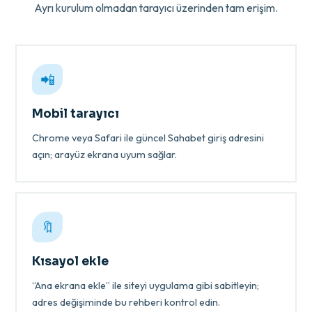
Ayrı kurulum olmadan tarayıcı üzerinden tam erişim.
📲
Mobil tarayıcı
Chrome veya Safari ile güncel Sahabet giriş adresini
açın; arayüz ekrana uyum sağlar.
🔖
Kısayol ekle
“Ana ekrana ekle” ile siteyi uygulama gibi sabitleyin;
adres değişiminde bu rehberi kontrol edin.