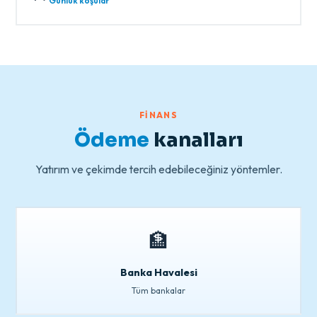
Günlük koşular
FINANS
Ödeme
kanalları
Yatırım ve çekimde tercih edebileceğiniz yöntemler.
🏦
Banka Havalesi
Tüm bankalar