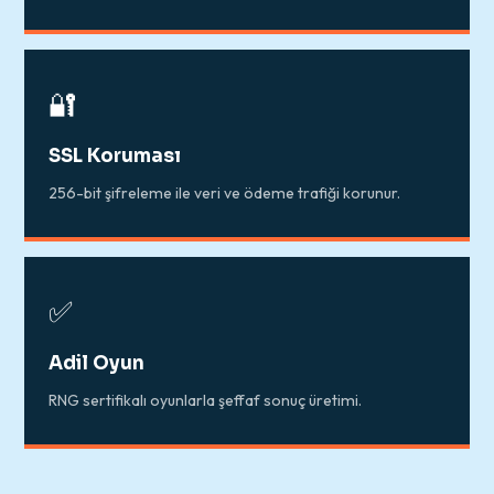
🔐
SSL Koruması
256-bit şifreleme ile veri ve ödeme trafiği korunur.
✅
Adil Oyun
RNG sertifikalı oyunlarla şeffaf sonuç üretimi.