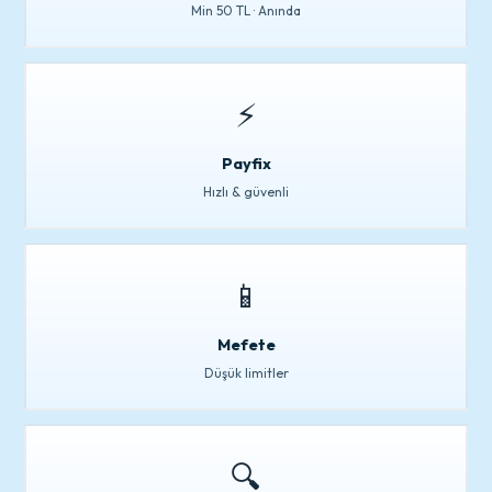
Min 50 TL · Anında
⚡
Payfix
Hızlı & güvenli
📱
Mefete
Düşük limitler
🔍