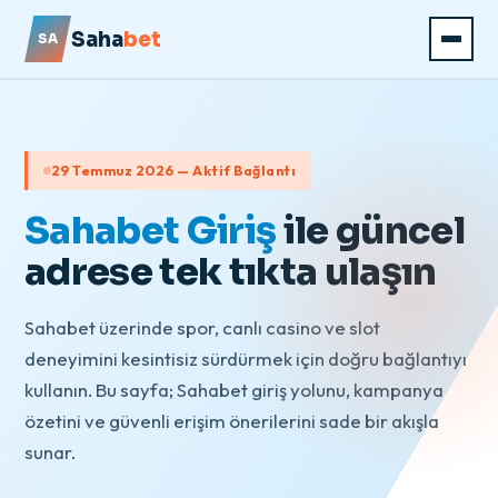
Saha
bet
SA
29 Temmuz 2026 — Aktif Bağlantı
Sahabet Giriş
ile güncel
adrese tek tıkta ulaşın
Sahabet üzerinde spor, canlı casino ve slot
deneyimini kesintisiz sürdürmek için doğru bağlantıyı
kullanın. Bu sayfa; Sahabet giriş yolunu, kampanya
özetini ve güvenli erişim önerilerini sade bir akışla
sunar.