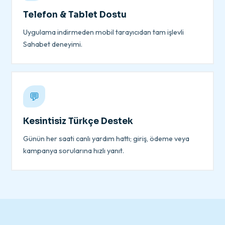
Telefon & Tablet Dostu
Uygulama indirmeden mobil tarayıcıdan tam işlevli
Sahabet deneyimi.
💬
Kesintisiz Türkçe Destek
Günün her saati canlı yardım hattı; giriş, ödeme veya
kampanya sorularına hızlı yanıt.