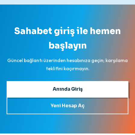
Sahabet giriş ile hemen
başlayın
Güncel bağlantı üzerinden hesabınıza geçin; karşılama
teklifini kaçırmayın.
Anında Giriş
Yeni Hesap Aç