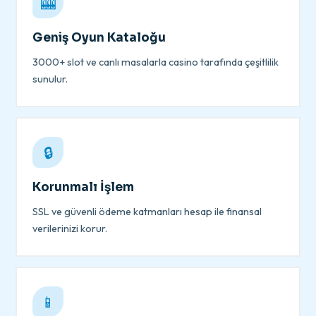
🎰
Geniş Oyun Kataloğu
3000+ slot ve canlı masalarla casino tarafında çeşitlilik
sunulur.
🔒
Korunmalı İşlem
SSL ve güvenli ödeme katmanları hesap ile finansal
verilerinizi korur.
📱