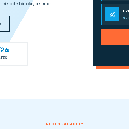
ni sade bir akışla sunar.
Eks
💰
%20
e
/24
STEK
NEDEN SAHABET?