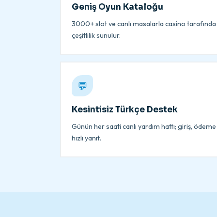
Geniş Oyun Kataloğu
3000+ slot ve canlı masalarla casino tarafında
çeşitlilik sunulur.
💬
Kesintisiz Türkçe Destek
Günün her saati canlı yardım hattı; giriş, öde
hızlı yanıt.