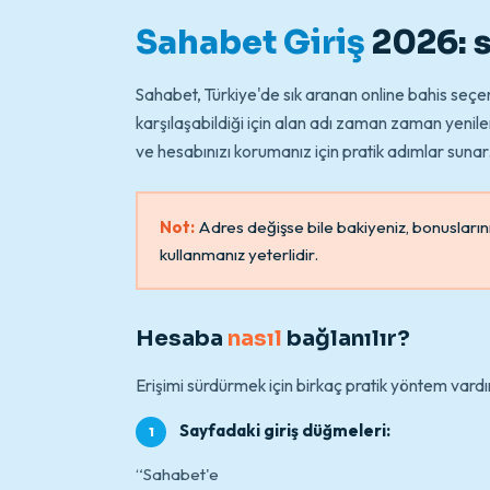
Sahabet Giriş
2026: s
Sahabet, Türkiye'de sık aranan online bahis seçene
karşılaşabildiği için alan adı zaman zaman yenile
ve hesabınızı korumanız için pratik adımlar sunar
Not:
Adres değişse bile bakiyeniz, bonuslarınız 
kullanmanız yeterlidir.
Hesaba
nasıl
bağlanılır?
Erişimi sürdürmek için birkaç pratik yöntem vardı
Sayfadaki giriş düğmeleri:
“Sahabet'e