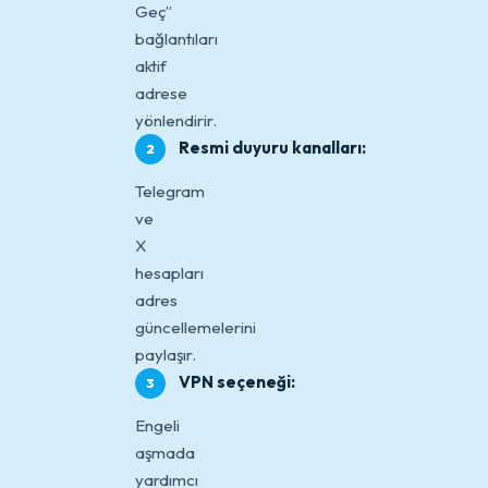
Geç”
bağlantıları
aktif
adrese
yönlendirir.
Resmi duyuru kanalları:
Telegram
ve
X
hesapları
adres
güncellemelerini
paylaşır.
VPN seçeneği:
Engeli
aşmada
yardımcı