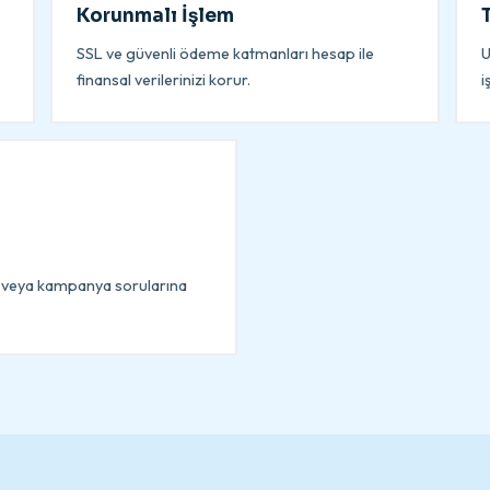
Korunmalı İşlem
SSL ve güvenli ödeme katmanları hesap ile
U
finansal verilerinizi korur.
i
me veya kampanya sorularına