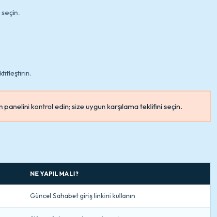
 seçin.
fleştirin.
nelini kontrol edin; size uygun karşılama teklifini seçin.
NE YAPILMALI?
Güncel Sahabet giriş linkini kullanın