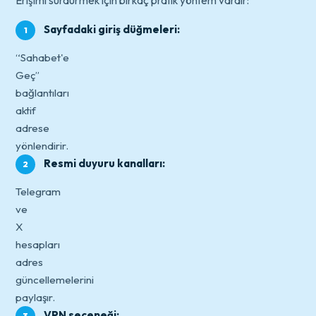
Erişimi sürdürmek için birkaç pratik yöntem vardır:
Sayfadaki giriş düğmeleri:
“Sahabet'e
Geç”
bağlantıları
aktif
adrese
yönlendirir.
Resmi duyuru kanalları:
Telegram
ve
X
hesapları
adres
güncellemelerini
paylaşır.
VPN seçeneği: