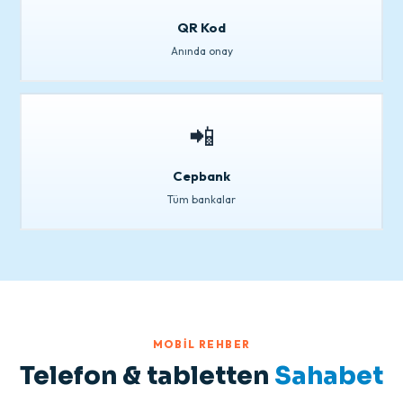
QR Kod
Anında onay
📲
Cepbank
Tüm bankalar
MOBIL REHBER
Telefon & tabletten
Sahabet