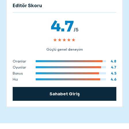
Editör Skoru
4.7
/5
★★★★★
Güçlü genel deneyim
Oranlar
4.8
Oyunlar
4.7
Bonus
4.5
Hız
4.6
Sahabet Giriş