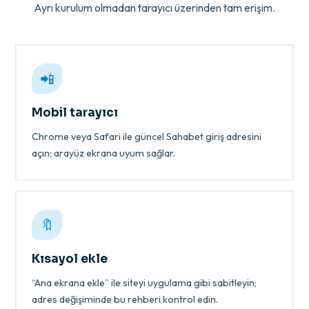
Ayrı kurulum olmadan tarayıcı üzerinden tam erişim.
📲
Mobil tarayıcı
Chrome veya Safari ile güncel Sahabet giriş adresini
açın; arayüz ekrana uyum sağlar.
🔖
Kısayol ekle
“Ana ekrana ekle” ile siteyi uygulama gibi sabitleyin;
adres değişiminde bu rehberi kontrol edin.