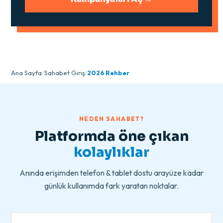
Ana Sayfa
/
Sahabet Giriş
/
2026 Rehber
NEDEN SAHABET?
Platformda öne çıkan
kolaylıklar
Anında erişimden telefon & tablet dostu arayüze kadar
günlük kullanımda fark yaratan noktalar.