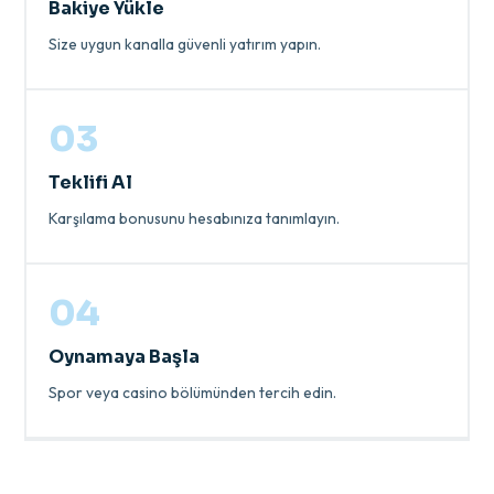
Bakiye Yükle
Size uygun kanalla güvenli yatırım yapın.
03
Teklifi Al
Karşılama bonusunu hesabınıza tanımlayın.
04
Oynamaya Başla
Spor veya casino bölümünden tercih edin.