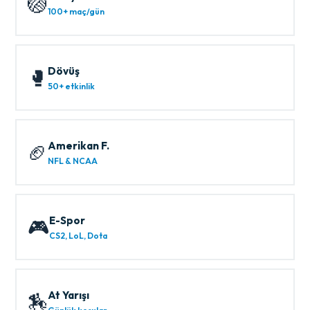
🏐
100+ maç/gün
Dövüş
🥊
50+ etkinlik
Amerikan F.
🏈
NFL & NCAA
E-Spor
🎮
CS2, LoL, Dota
At Yarışı
🏇