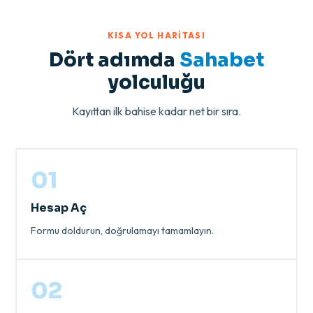
KISA YOL HARITASI
Dört adımda
Sahabet
yolculuğu
Kayıttan ilk bahise kadar net bir sıra.
01
Hesap Aç
Formu doldurun, doğrulamayı tamamlayın.
02