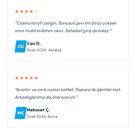
★★★★☆
“Casino tarafı zengin. Bonusun çevrimi biraz yüksek
ama mobil kullanım akıcı. Sahabet giriş de kolay.”
Can D.
CD
Nisan 2026 · Antalya
★★★★★
“Aviator ve canlı casino kaliteli. Papara ile işlemler hızlı.
Arkadaşlarıma da öneriyorum.”
Mehmet Ç.
MÇ
Ocak 2026 · Bursa