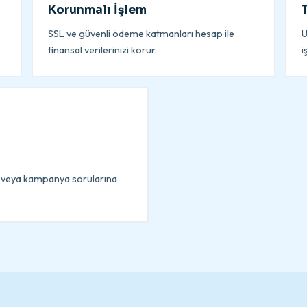
Korunmalı İşlem
SSL ve güvenli ödeme katmanları hesap ile
U
finansal verilerinizi korur.
i
me veya kampanya sorularına