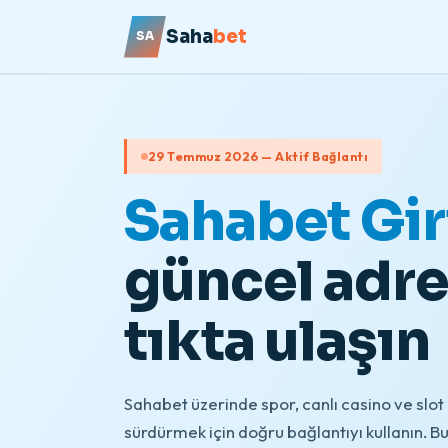
Saha
bet
SA
29 Temmuz 2026 — Aktif Bağlantı
Sahabet Gir
güncel adre
tıkta ulaşın
Sahabet üzerinde spor, canlı casino ve slot
sürdürmek için doğru bağlantıyı kullanın. Bu