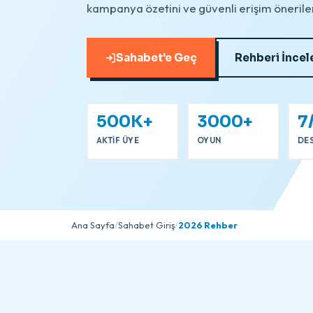
kampanya özetini ve güvenli erişim önerileri
Sahabet'e Geç
Rehberi İncel
500K+
3000+
7
AKTIF ÜYE
OYUN
DE
Ana Sayfa
/
Sahabet Giriş
/
2026 Rehber