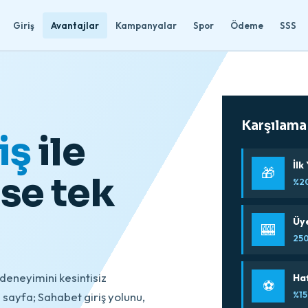
Giriş
Avantajlar
Kampanyalar
Spor
Ödeme
SSS
Karşılama
iş
ile
İlk
🎁
se tek
%20
Üye
🎰
250
 deneyimini kesintisiz
Ha
⚽
 sayfa; Sahabet giriş yolunu,
%15