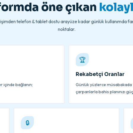
formda öne çıkan
kolayl
işimden telefon & tablet dostu arayüze kadar günlük kullanımda fa
noktalar.
🏆
Rekabetçi Oranlar
er içinde bağlanın;
Günlük yüzlerce müsabakada
çarpanlarla bahis planınızı güç
🔒