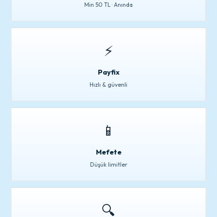
Min 50 TL · Anında
⚡
Payfix
Hızlı & güvenli
📱
Mefete
Düşük limitler
🔍