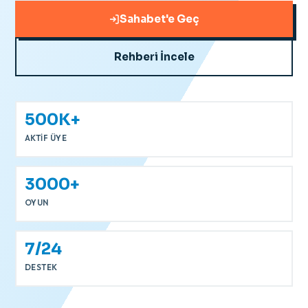
Sahabet'e Geç
Rehberi İncele
500K+
AKTIF ÜYE
3000+
OYUN
7/24
DESTEK