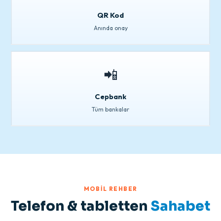
QR Kod
Anında onay
📲
Cepbank
Tüm bankalar
MOBIL REHBER
Telefon & tabletten
Sahabet