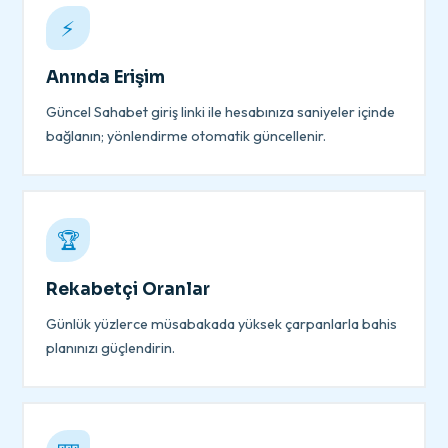
⚡
Anında Erişim
Güncel Sahabet giriş linki ile hesabınıza saniyeler içinde
bağlanın; yönlendirme otomatik güncellenir.
🏆
Rekabetçi Oranlar
Günlük yüzlerce müsabakada yüksek çarpanlarla bahis
planınızı güçlendirin.