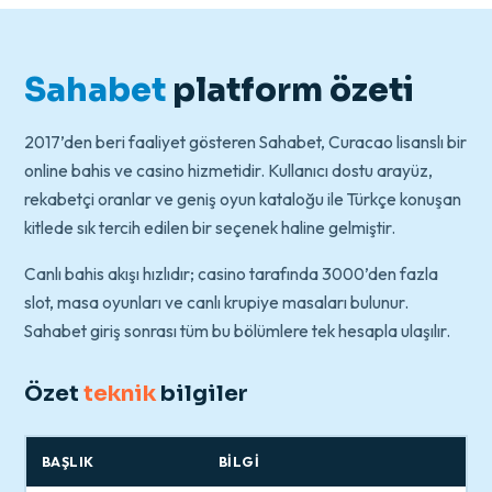
Sahabet
platform özeti
2017’den beri faaliyet gösteren Sahabet, Curacao lisanslı bir
online bahis ve casino hizmetidir. Kullanıcı dostu arayüz,
rekabetçi oranlar ve geniş oyun kataloğu ile Türkçe konuşan
kitlede sık tercih edilen bir seçenek haline gelmiştir.
Canlı bahis akışı hızlıdır; casino tarafında 3000’den fazla
slot, masa oyunları ve canlı krupiye masaları bulunur.
Sahabet giriş sonrası tüm bu bölümlere tek hesapla ulaşılır.
Özet
teknik
bilgiler
BAŞLIK
BILGI