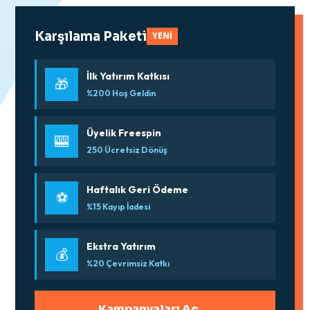
Karşılama Paketi
YENİ
İlk Yatırım Katkısı
🎁
%200 Hoş Geldin
Üyelik Freespin
🎰
250 Ücretsiz Dönüş
Haftalık Geri Ödeme
⚽
%15 Kayıp İadesi
Ekstra Yatırım
💰
%20 Çevrimsiz Katkı
Kampanyaları Aç →