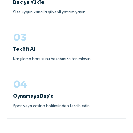
Bakiye Yükle
Size uygun kanalla güvenli yatırım yapın.
03
Teklifi Al
Karşılama bonusunu hesabınıza tanımlayın.
04
Oynamaya Başla
Spor veya casino bölümünden tercih edin.