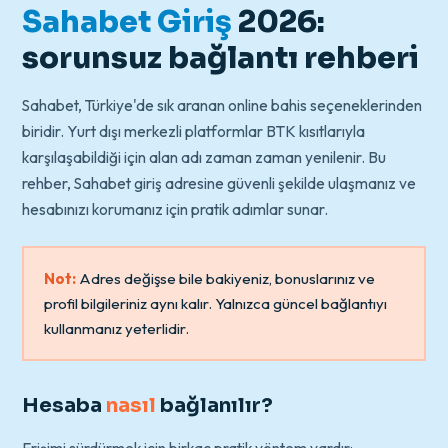
Sahabet Giriş
2026:
sorunsuz bağlantı rehberi
Sahabet, Türkiye'de sık aranan online bahis seçeneklerinden
biridir. Yurt dışı merkezli platformlar BTK kısıtlarıyla
karşılaşabildiği için alan adı zaman zaman yenilenir. Bu
rehber, Sahabet giriş adresine güvenli şekilde ulaşmanız ve
hesabınızı korumanız için pratik adımlar sunar.
Not:
Adres değişse bile bakiyeniz, bonuslarınız ve
profil bilgileriniz aynı kalır. Yalnızca güncel bağlantıyı
kullanmanız yeterlidir.
Hesaba
nasıl
bağlanılır?