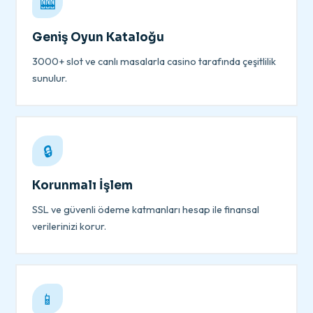
🎰
Geniş Oyun Kataloğu
3000+ slot ve canlı masalarla casino tarafında çeşitlilik
sunulur.
🔒
Korunmalı İşlem
SSL ve güvenli ödeme katmanları hesap ile finansal
verilerinizi korur.
📱