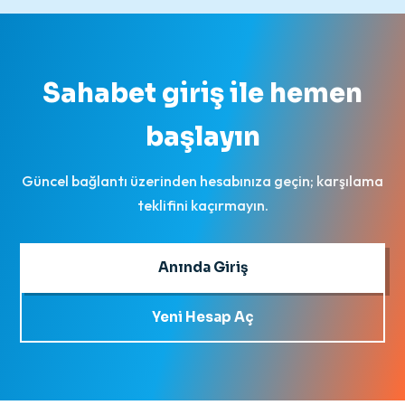
Sahabet giriş ile hemen
başlayın
Güncel bağlantı üzerinden hesabınıza geçin; karşılama
teklifini kaçırmayın.
Anında Giriş
Yeni Hesap Aç