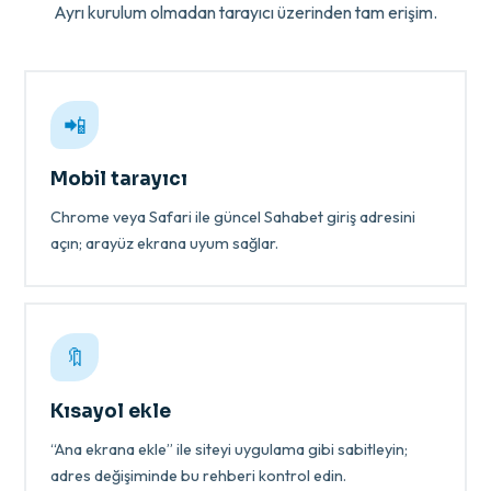
Ayrı kurulum olmadan tarayıcı üzerinden tam erişim.
📲
Mobil tarayıcı
Chrome veya Safari ile güncel Sahabet giriş adresini
açın; arayüz ekrana uyum sağlar.
🔖
Kısayol ekle
“Ana ekrana ekle” ile siteyi uygulama gibi sabitleyin;
adres değişiminde bu rehberi kontrol edin.