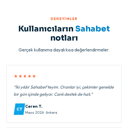
DENEYIMLER
Kullanıcıların
Sahabet
notları
Gerçek kullanıma dayalı kısa değerlendirmeler.
★★★★★
“İki yıldır Sahabet’teyim. Oranlar iyi, çekimler genelde
bir gün içinde geliyor. Canlı destek de hızlı.”
Ceren T.
CT
Mayıs 2026 · Ankara