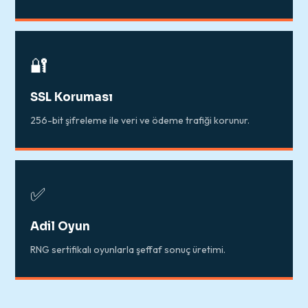
🔐
SSL Koruması
256-bit şifreleme ile veri ve ödeme trafiği korunur.
✅
Adil Oyun
RNG sertifikalı oyunlarla şeffaf sonuç üretimi.