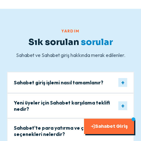
YARDIM
Sık sorulan
sorular
Sahabet ve Sahabet giriş hakkında merak edilenler.
+
Sahabet giriş işlemi nasıl tamamlanır?
Güncel Sahabet giriş bağlantısını açın, kullanıcı
Yeni üyeler için Sahabet karşılama teklifi
bilgilerinizi girin. İlk kez geliyorsanız kayıt formunu
+
nedir?
doldurarak hesap açabilirsiniz. Engelleme durumunda
bu sayfadaki aktif linki tercih edin.
İlk yatırımlarda %200'e varan karşılama bonusu ve 250
Sahabet Giriş
Sahabet'te para yatırma ve çekme
freespin sunulabilir. Kampanya koşulları ve çevrim
+
seçenekleri nelerdir?
kuralları hesabınızdaki promosyon panelinde güncel