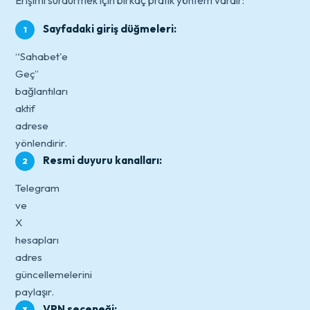
Erişimi sürdürmek için birkaç pratik yöntem vardır:
Sayfadaki giriş düğmeleri:
“Sahabet'e
Geç”
bağlantıları
aktif
adrese
yönlendirir.
Resmi duyuru kanalları:
Telegram
ve
X
hesapları
adres
güncellemelerini
paylaşır.
VPN seçeneği: