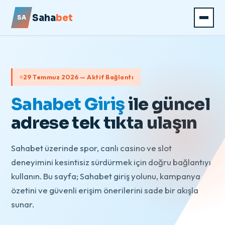
Saha
bet
SA
29 Temmuz 2026 — Aktif Bağlantı
Sahabet Giriş
ile güncel
adrese tek tıkta ulaşın
Sahabet üzerinde spor, canlı casino ve slot
deneyimini kesintisiz sürdürmek için doğru bağlantıyı
kullanın. Bu sayfa; Sahabet giriş yolunu, kampanya
özetini ve güvenli erişim önerilerini sade bir akışla
sunar.