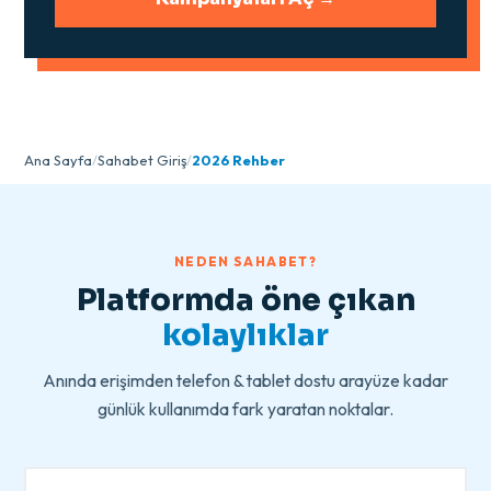
Ana Sayfa
/
Sahabet Giriş
/
2026 Rehber
NEDEN SAHABET?
Platformda öne çıkan
kolaylıklar
Anında erişimden telefon & tablet dostu arayüze kadar
günlük kullanımda fark yaratan noktalar.