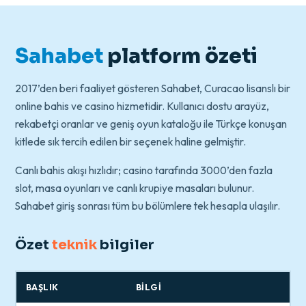
Sahabet
platform özeti
2017’den beri faaliyet gösteren Sahabet, Curacao lisanslı bir
online bahis ve casino hizmetidir. Kullanıcı dostu arayüz,
rekabetçi oranlar ve geniş oyun kataloğu ile Türkçe konuşan
kitlede sık tercih edilen bir seçenek haline gelmiştir.
Canlı bahis akışı hızlıdır; casino tarafında 3000’den fazla
slot, masa oyunları ve canlı krupiye masaları bulunur.
Sahabet giriş sonrası tüm bu bölümlere tek hesapla ulaşılır.
Özet
teknik
bilgiler
BAŞLIK
BILGI