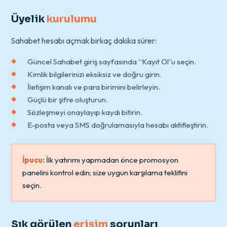
Üyelik
kurulumu
Sahabet hesabı açmak birkaç dakika sürer:
Güncel Sahabet giriş sayfasında “Kayıt Ol”u seçin.
Kimlik bilgilerinizi eksiksiz ve doğru girin.
İletişim kanalı ve para birimini belirleyin.
Güçlü bir şifre oluşturun.
Sözleşmeyi onaylayıp kaydı bitirin.
E-posta veya SMS doğrulamasıyla hesabı aktifleştirin.
İpucu:
İlk yatırımı yapmadan önce promosyon
panelini kontrol edin; size uygun karşılama teklifini
seçin.
Sık görülen
erişim
sorunları