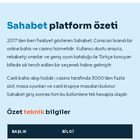
Sahabet
platform özeti
2017’den beri faaliyet gösteren Sahabet, Curacao lisanslı bir
online bahis ve casino hizmetidir. Kullanıcı dostu arayüz,
rekabetçi oranlar ve geniş oyun kataloğu ile Türkçe konuşan
kitlede sık tercih edilen bir seçenek haline gelmiştir.
Canlı bahis akışı hızlıdır; casino tarafında 3000’den fazla
slot, masa oyunları ve canlı krupiye masaları bulunur.
Sahabet giriş sonrası tüm bu bölümlere tek hesapla ulaşılır.
Özet
teknik
bilgiler
BAŞLIK
BILGI