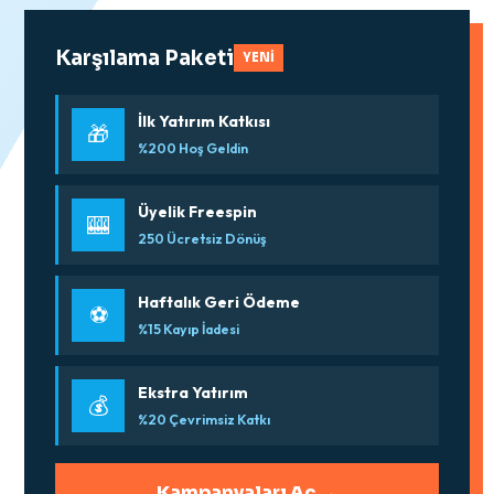
Karşılama Paketi
YENİ
İlk Yatırım Katkısı
🎁
%200 Hoş Geldin
Üyelik Freespin
🎰
250 Ücretsiz Dönüş
Haftalık Geri Ödeme
⚽
%15 Kayıp İadesi
Ekstra Yatırım
💰
%20 Çevrimsiz Katkı
Kampanyaları Aç →