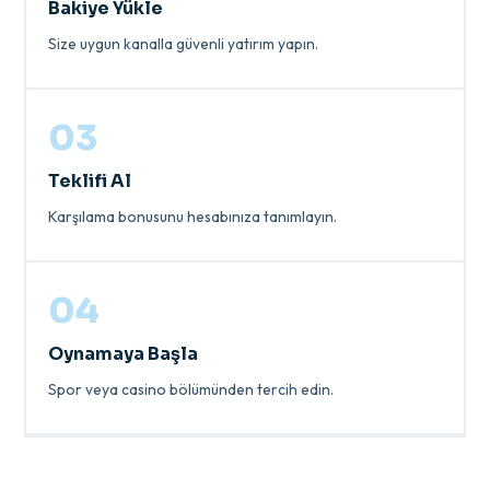
Bakiye Yükle
Size uygun kanalla güvenli yatırım yapın.
03
Teklifi Al
Karşılama bonusunu hesabınıza tanımlayın.
04
Oynamaya Başla
Spor veya casino bölümünden tercih edin.