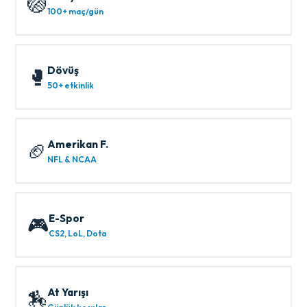
🏐
100+ maç/gün
Dövüş
🥊
50+ etkinlik
Amerikan F.
🏈
NFL & NCAA
E-Spor
🎮
CS2, LoL, Dota
At Yarışı
🏇