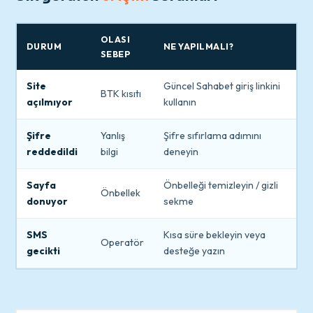
OLASI
DURUM
NE YAPILMALI?
SEBEP
Site
Güncel Sahabet giriş linkini
BTK kısıtı
açılmıyor
kullanın
Şifre
Yanlış
Şifre sıfırlama adımını
reddedildi
bilgi
deneyin
Sayfa
Önbelleği temizleyin / gizli
Önbellek
donuyor
sekme
SMS
Kısa süre bekleyin veya
Operatör
gecikti
desteğe yazın