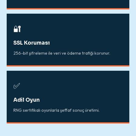
🔐
SSL Koruması
256-bit şifreleme ile veri ve ödeme trafiği korunur.
✅
Adil Oyun
RNG sertifikalı oyunlarla şeffaf sonuç üretimi.