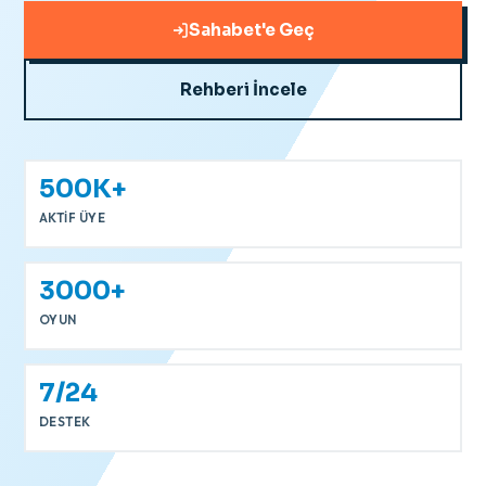
Sahabet'e Geç
Rehberi İncele
500K+
AKTIF ÜYE
3000+
OYUN
7/24
DESTEK