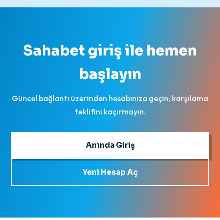
Sahabet giriş ile hemen
başlayın
Güncel bağlantı üzerinden hesabınıza geçin; karşılama
teklifini kaçırmayın.
Anında Giriş
Yeni Hesap Aç