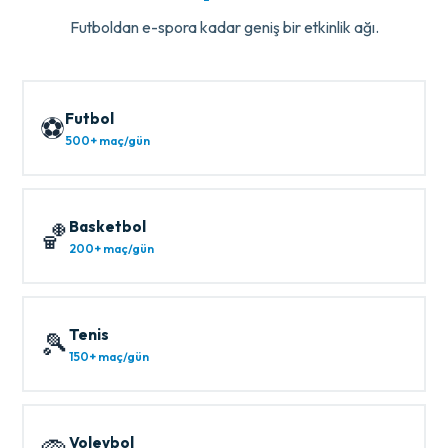
Futboldan e-spora kadar geniş bir etkinlik ağı.
Futbol
⚽
500+ maç/gün
Basketbol
🏀
200+ maç/gün
Tenis
🎾
150+ maç/gün
Voleybol