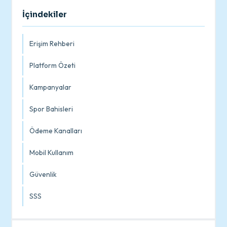
İçindekiler
Erişim Rehberi
Platform Özeti
Kampanyalar
Spor Bahisleri
Ödeme Kanalları
Mobil Kullanım
Güvenlik
SSS