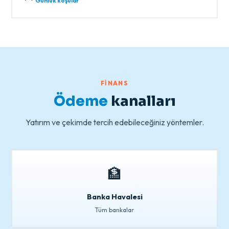
Günlük koşular
FINANS
Ödeme
kanalları
Yatırım ve çekimde tercih edebileceğiniz yöntemler.
🏦
Banka Havalesi
Tüm bankalar