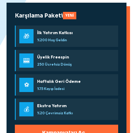
Karşılama Paketi
YENİ
İlk Yatırım Katkısı
🎁
%200 Hoş Geldin
Üyelik Freespin
🎰
250 Ücretsiz Dönüş
Haftalık Geri Ödeme
⚽
%15 Kayıp İadesi
Ekstra Yatırım
💰
%20 Çevrimsiz Katkı
Kampanyaları Aç →