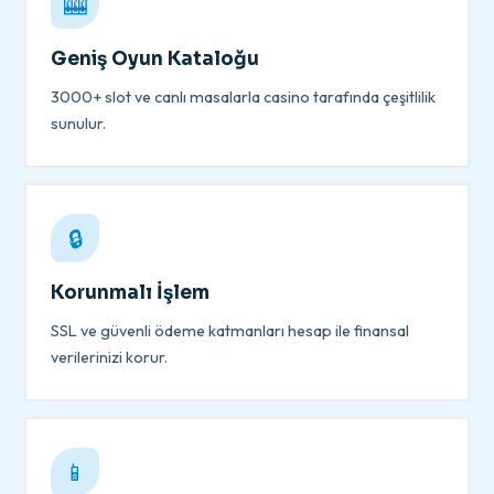
🎰
Geniş Oyun Kataloğu
3000+ slot ve canlı masalarla casino tarafında çeşitlilik
sunulur.
🔒
Korunmalı İşlem
SSL ve güvenli ödeme katmanları hesap ile finansal
verilerinizi korur.
📱