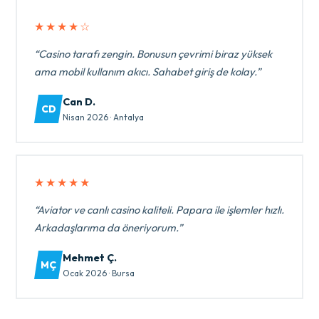
★★★★☆
“Casino tarafı zengin. Bonusun çevrimi biraz yüksek
ama mobil kullanım akıcı. Sahabet giriş de kolay.”
Can D.
CD
Nisan 2026 · Antalya
★★★★★
“Aviator ve canlı casino kaliteli. Papara ile işlemler hızlı.
Arkadaşlarıma da öneriyorum.”
Mehmet Ç.
MÇ
Ocak 2026 · Bursa