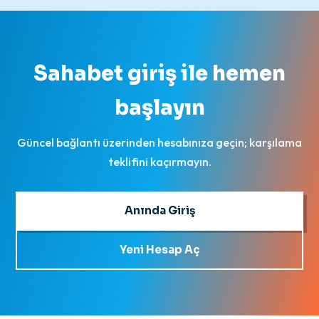
Sahabet giriş ile hemen
başlayın
Güncel bağlantı üzerinden hesabınıza geçin; karşılama
teklifini kaçırmayın.
Anında Giriş
Yeni Hesap Aç