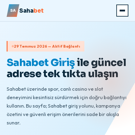
Saha
bet
SA
29 Temmuz 2026 — Aktif Bağlantı
Sahabet Giriş
ile güncel
adrese tek tıkta ulaşın
Sahabet üzerinde spor, canlı casino ve slot
deneyimini kesintisiz sürdürmek için doğru bağlantıyı
kullanın. Bu sayfa; Sahabet giriş yolunu, kampanya
özetini ve güvenli erişim önerilerini sade bir akışla
sunar.