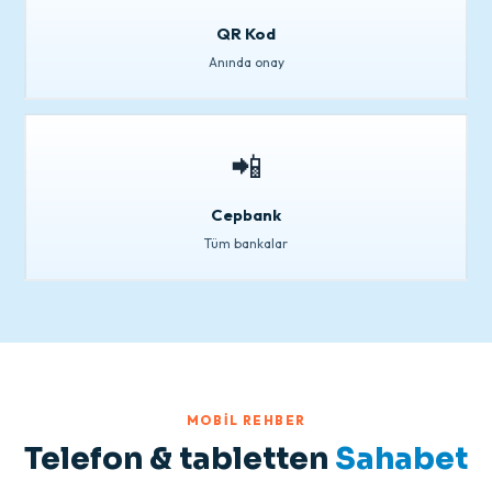
QR Kod
Anında onay
📲
Cepbank
Tüm bankalar
MOBIL REHBER
Telefon & tabletten
Sahabet