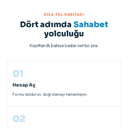
KISA YOL HARITASI
Dört adımda
Sahabet
yolculuğu
Kayıttan ilk bahise kadar net bir sıra.
01
Hesap Aç
Formu doldurun, doğrulamayı tamamlayın.
02