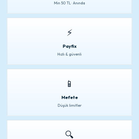
Min 50 TL · Anında
⚡
Payfix
Hızlı & güvenli
📱
Mefete
Düşük limitler
🔍