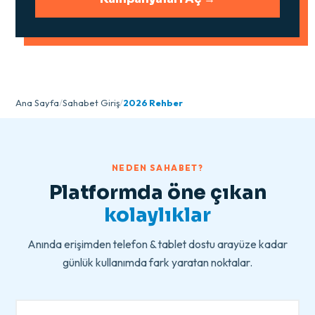
Ana Sayfa
/
Sahabet Giriş
/
2026 Rehber
NEDEN SAHABET?
Platformda öne çıkan
kolaylıklar
Anında erişimden telefon & tablet dostu arayüze kadar
günlük kullanımda fark yaratan noktalar.