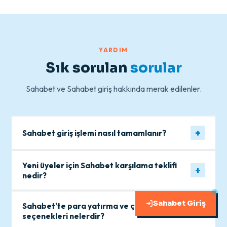
YARDIM
Sık sorulan
sorular
Sahabet ve Sahabet giriş hakkında merak edilenler.
+
Sahabet giriş işlemi nasıl tamamlanır?
Güncel Sahabet giriş bağlantısını açın, kullanıcı
Yeni üyeler için Sahabet karşılama teklifi
bilgilerinizi girin. İlk kez geliyorsanız kayıt formunu
+
nedir?
doldurarak hesap açabilirsiniz. Engelleme durumunda
bu sayfadaki aktif linki tercih edin.
İlk yatırımlarda %200'e varan karşılama bonusu ve 250
Sahabet Giriş
Sahabet'te para yatırma ve çekme
freespin sunulabilir. Kampanya koşulları ve çevrim
+
seçenekleri nelerdir?
kuralları hesabınızdaki promosyon panelinde güncel