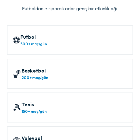
Futboldan e-spora kadar geniş bir etkinlik ağı.
Futbol
⚽
500+ maç/gün
Basketbol
🏀
200+ maç/gün
Tenis
🎾
150+ maç/gün
Voleybol