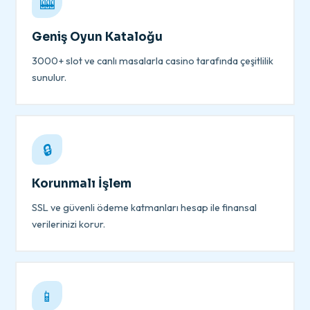
🎰
Geniş Oyun Kataloğu
3000+ slot ve canlı masalarla casino tarafında çeşitlilik
sunulur.
🔒
Korunmalı İşlem
SSL ve güvenli ödeme katmanları hesap ile finansal
verilerinizi korur.
📱