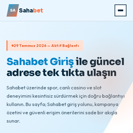
Saha
bet
SA
29 Temmuz 2026 — Aktif Bağlantı
Sahabet Giriş
ile güncel
adrese tek tıkta ulaşın
Sahabet üzerinde spor, canlı casino ve slot
deneyimini kesintisiz sürdürmek için doğru bağlantıyı
kullanın. Bu sayfa; Sahabet giriş yolunu, kampanya
özetini ve güvenli erişim önerilerini sade bir akışla
sunar.