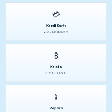
💳
Kredi Kartı
Visa / Mastercard
₿
Kripto
BTC, ETH, USDT
📱
Papara