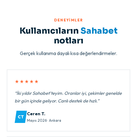
DENEYIMLER
Kullanıcıların
Sahabet
notları
Gerçek kullanıma dayalı kısa değerlendirmeler.
★★★★★
“İki yıldır Sahabet’teyim. Oranlar iyi, çekimler genelde
bir gün içinde geliyor. Canlı destek de hızlı.”
Ceren T.
CT
Mayıs 2026 · Ankara