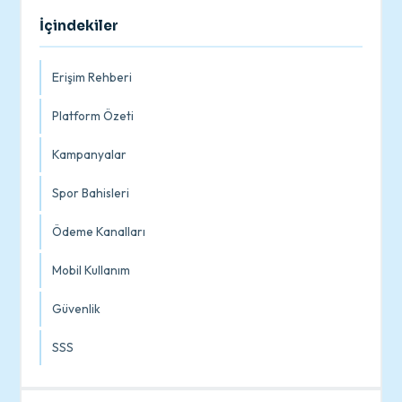
İçindekiler
Erişim Rehberi
Platform Özeti
Kampanyalar
Spor Bahisleri
Ödeme Kanalları
Mobil Kullanım
Güvenlik
SSS