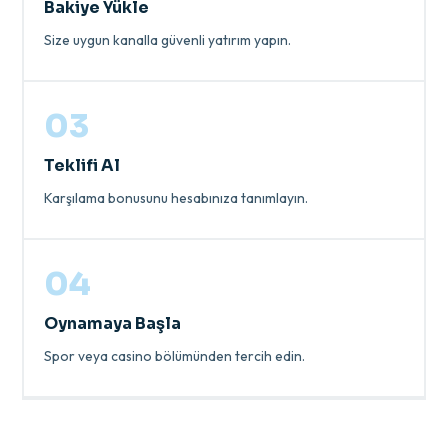
Bakiye Yükle
Size uygun kanalla güvenli yatırım yapın.
03
Teklifi Al
Karşılama bonusunu hesabınıza tanımlayın.
04
Oynamaya Başla
Spor veya casino bölümünden tercih edin.