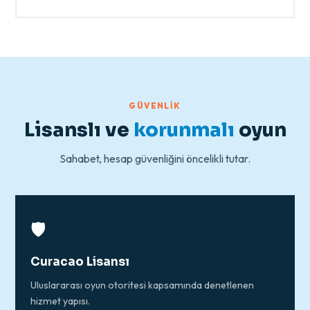
GÜVENLIK
Lisanslı ve
korunmalı
oyun
Sahabet, hesap güvenliğini öncelikli tutar.
🛡️
Curacao Lisansı
Uluslararası oyun otoritesi kapsamında denetlenen
hizmet yapısı.