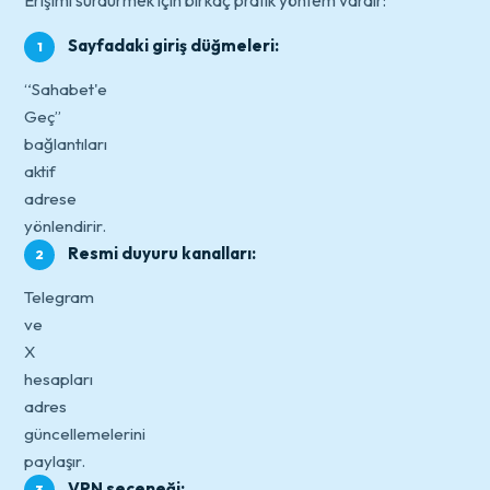
Erişimi sürdürmek için birkaç pratik yöntem vardır:
Sayfadaki giriş düğmeleri:
“Sahabet'e
Geç”
bağlantıları
aktif
adrese
yönlendirir.
Resmi duyuru kanalları:
Telegram
ve
X
hesapları
adres
güncellemelerini
paylaşır.
VPN seçeneği: