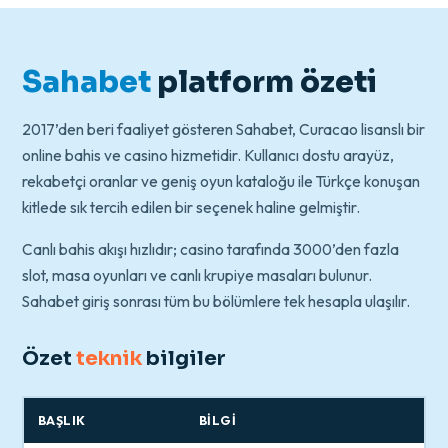
Sahabet
platform özeti
2017’den beri faaliyet gösteren Sahabet, Curacao lisanslı bir
online bahis ve casino hizmetidir. Kullanıcı dostu arayüz,
rekabetçi oranlar ve geniş oyun kataloğu ile Türkçe konuşan
kitlede sık tercih edilen bir seçenek haline gelmiştir.
Canlı bahis akışı hızlıdır; casino tarafında 3000’den fazla
slot, masa oyunları ve canlı krupiye masaları bulunur.
Sahabet giriş sonrası tüm bu bölümlere tek hesapla ulaşılır.
Özet
teknik
bilgiler
BAŞLIK
BILGI