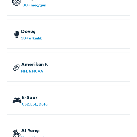
🏐
100+ maç/gün
Dövüş
🥊
50+ etkinlik
Amerikan F.
🏈
NFL & NCAA
E-Spor
🎮
CS2, LoL, Dota
At Yarışı
🏇