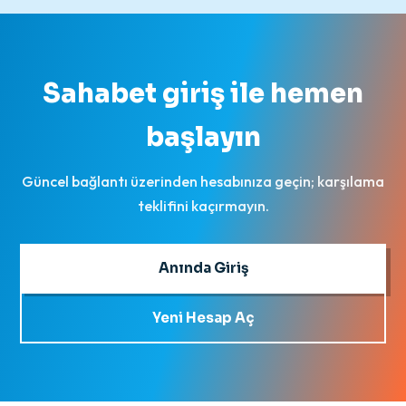
Sahabet giriş ile hemen
başlayın
Güncel bağlantı üzerinden hesabınıza geçin; karşılama
teklifini kaçırmayın.
Anında Giriş
Yeni Hesap Aç