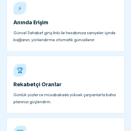
⚡
Anında Erişim
Güncel Sahabet giriş linki ile hesabınıza saniyeler içinde
bağlanın; yönlendirme otomatik güncellenir.
🏆
Rekabetçi Oranlar
Günlük yüzlerce müsabakada yüksek çarpanlarla bahis
planınızı güçlendirin.