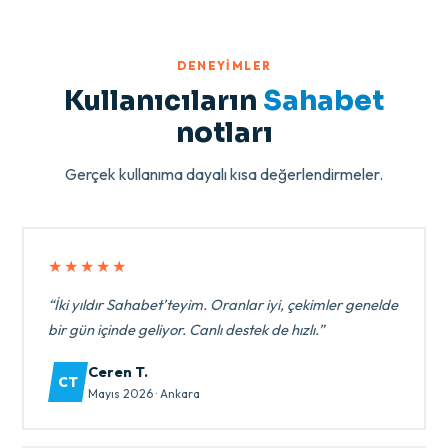
DENEYIMLER
Kullanıcıların
Sahabet
notları
Gerçek kullanıma dayalı kısa değerlendirmeler.
★★★★★
“İki yıldır Sahabet’teyim. Oranlar iyi, çekimler genelde
bir gün içinde geliyor. Canlı destek de hızlı.”
Ceren T.
CT
Mayıs 2026 · Ankara