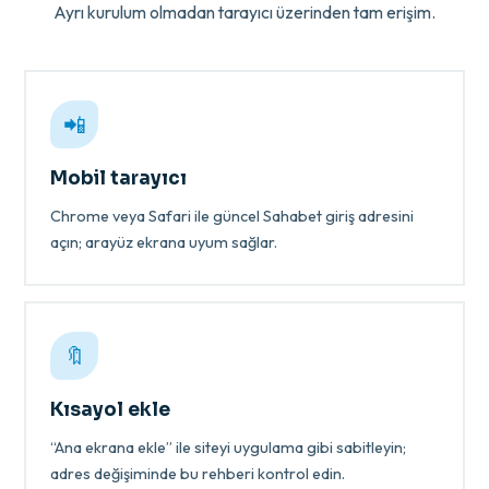
Ayrı kurulum olmadan tarayıcı üzerinden tam erişim.
📲
Mobil tarayıcı
Chrome veya Safari ile güncel Sahabet giriş adresini
açın; arayüz ekrana uyum sağlar.
🔖
Kısayol ekle
“Ana ekrana ekle” ile siteyi uygulama gibi sabitleyin;
adres değişiminde bu rehberi kontrol edin.