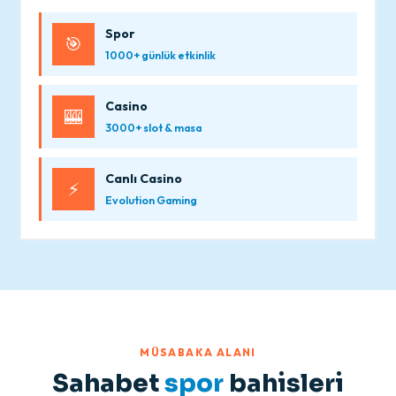
Spor
🎯
1000+ günlük etkinlik
Casino
🎰
3000+ slot & masa
Canlı Casino
⚡
Evolution Gaming
MÜSABAKA ALANI
Sahabet
spor
bahisleri