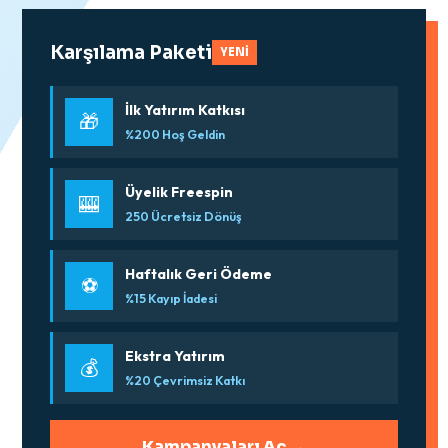
Karşılama Paketi
YENİ
İlk Yatırım Katkısı
🎁
%200 Hoş Geldin
Üyelik Freespin
🎰
250 Ücretsiz Dönüş
Haftalık Geri Ödeme
⚽
%15 Kayıp İadesi
Ekstra Yatırım
💰
%20 Çevrimsiz Katkı
Kampanyaları Aç →