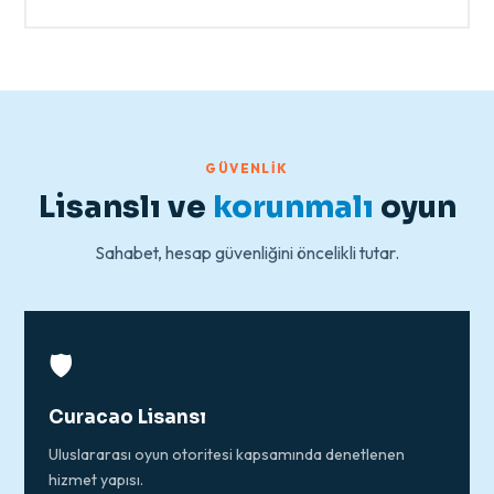
GÜVENLIK
Lisanslı ve
korunmalı
oyun
Sahabet, hesap güvenliğini öncelikli tutar.
🛡️
Curacao Lisansı
Uluslararası oyun otoritesi kapsamında denetlenen
hizmet yapısı.