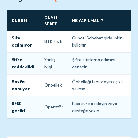
OLASI
DURUM
NE YAPILMALI?
SEBEP
Site
Güncel Sahabet giriş linkini
BTK kısıtı
açılmıyor
kullanın
Şifre
Yanlış
Şifre sıfırlama adımını
reddedildi
bilgi
deneyin
Sayfa
Önbelleği temizleyin / gizli
Önbellek
donuyor
sekme
SMS
Kısa süre bekleyin veya
Operatör
gecikti
desteğe yazın