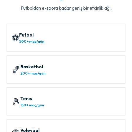
Futboldan e-spora kadar geniş bir etkinlik ağı.
Futbol
⚽
500+ maç/gün
Basketbol
🏀
200+ maç/gün
Tenis
🎾
150+ maç/gün
Voleybol