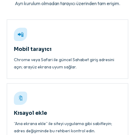
Ayrı kurulum olmadan tarayıcı üzerinden tam erişim.
📲
Mobil tarayıcı
Chrome veya Safari ile güncel Sahabet giriş adresini
açın; arayüz ekrana uyum sağlar.
🔖
Kısayol ekle
“Ana ekrana ekle” ile siteyi uygulama gibi sabitleyin;
adres değişiminde bu rehberi kontrol edin.