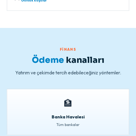
Günlük koşular
FINANS
Ödeme
kanalları
Yatırım ve çekimde tercih edebileceğiniz yöntemler.
🏦
Banka Havalesi
Tüm bankalar