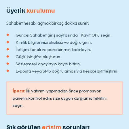
Üyelik
kurulumu
Sahabet hesabı açmak birkaç dakika sürer:
Güncel Sahabet giriş sayfasında “Kayıt Ol”u seçin.
Kimlik bilgilerinizi eksiksiz ve doğru girin.
İletişim kanalı ve para birimini belirleyin.
Güçlü bir şifre oluşturun.
Sözleşmeyi onaylayıp kaydı bitirin.
E-posta veya SMS doğrulamasıyla hesabı aktifleştirin.
İpucu:
İlk yatırımı yapmadan önce promosyon
panelini kontrol edin; size uygun karşılama teklifini
seçin.
Sık görülen
erişim
sorunları