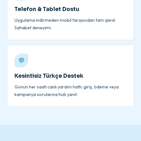
Telefon & Tablet Dostu
Uygulama indirmeden mobil tarayıcıdan tam işlevli
Sahabet deneyimi.
💬
Kesintisiz Türkçe Destek
Günün her saati canlı yardım hattı; giriş, ödeme veya
kampanya sorularına hızlı yanıt.