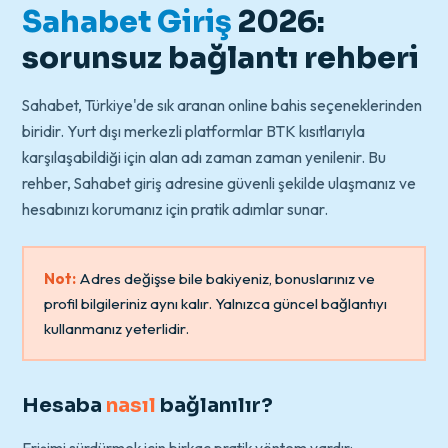
Sahabet Giriş
2026:
sorunsuz bağlantı rehberi
Sahabet, Türkiye'de sık aranan online bahis seçeneklerinden
biridir. Yurt dışı merkezli platformlar BTK kısıtlarıyla
karşılaşabildiği için alan adı zaman zaman yenilenir. Bu
rehber, Sahabet giriş adresine güvenli şekilde ulaşmanız ve
hesabınızı korumanız için pratik adımlar sunar.
Not:
Adres değişse bile bakiyeniz, bonuslarınız ve
profil bilgileriniz aynı kalır. Yalnızca güncel bağlantıyı
kullanmanız yeterlidir.
Hesaba
nasıl
bağlanılır?