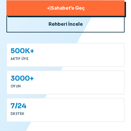
Sahabet'e Geç
Rehberi İncele
500K+
AKTIF ÜYE
3000+
OYUN
7/24
DESTEK