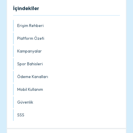
İçindekiler
Erişim Rehberi
Platform Özeti
Kampanyalar
Spor Bahisleri
Ödeme Kanalları
Mobil Kullanım
Güvenlik
SSS