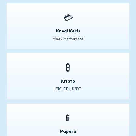
💳
Kredi Kartı
Visa / Mastercard
₿
Kripto
BTC, ETH, USDT
📱
Papara