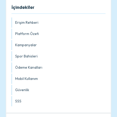
İçindekiler
Erişim Rehberi
Platform Özeti
Kampanyalar
Spor Bahisleri
Ödeme Kanalları
Mobil Kullanım
Güvenlik
SSS