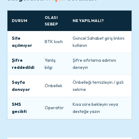
OLASI
DURUM
NE YAPILMALI?
SEBEP
Site
Güncel Sahabet giriş linkini
BTK kısıtı
açılmıyor
kullanın
Şifre
Yanlış
Şifre sıfırlama adımını
reddedildi
bilgi
deneyin
Sayfa
Önbelleği temizleyin / gizli
Önbellek
donuyor
sekme
SMS
Kısa süre bekleyin veya
Operatör
gecikti
desteğe yazın