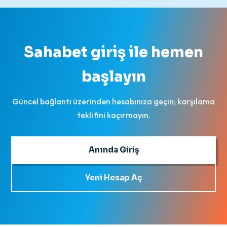
Sahabet giriş ile hemen
başlayın
Güncel bağlantı üzerinden hesabınıza geçin; karşılama
teklifini kaçırmayın.
Anında Giriş
Yeni Hesap Aç