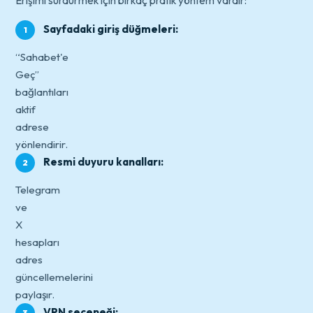
Erişimi sürdürmek için birkaç pratik yöntem vardır:
Sayfadaki giriş düğmeleri:
“Sahabet'e
Geç”
bağlantıları
aktif
adrese
yönlendirir.
Resmi duyuru kanalları:
Telegram
ve
X
hesapları
adres
güncellemelerini
paylaşır.
VPN seçeneği: