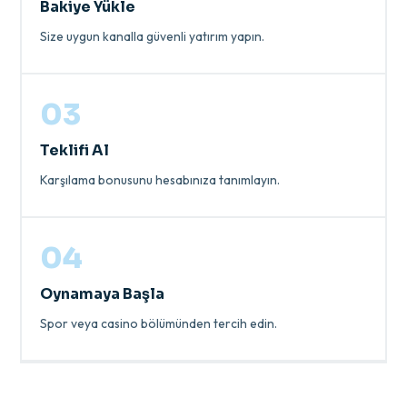
Bakiye Yükle
Size uygun kanalla güvenli yatırım yapın.
03
Teklifi Al
Karşılama bonusunu hesabınıza tanımlayın.
04
Oynamaya Başla
Spor veya casino bölümünden tercih edin.