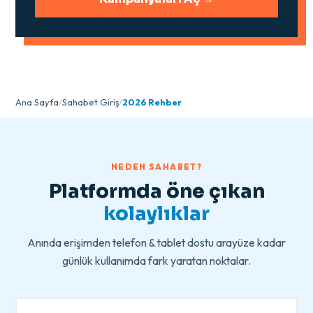
Ana Sayfa
/
Sahabet Giriş
/
2026 Rehber
NEDEN SAHABET?
Platformda öne çıkan
kolaylıklar
Anında erişimden telefon & tablet dostu arayüze kadar
günlük kullanımda fark yaratan noktalar.