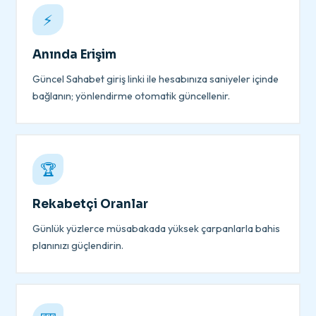
⚡
Anında Erişim
Güncel Sahabet giriş linki ile hesabınıza saniyeler içinde
bağlanın; yönlendirme otomatik güncellenir.
🏆
Rekabetçi Oranlar
Günlük yüzlerce müsabakada yüksek çarpanlarla bahis
planınızı güçlendirin.