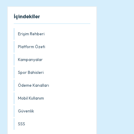
İçindekiler
Erişim Rehberi
Platform Özeti
Kampanyalar
Spor Bahisleri
Ödeme Kanalları
Mobil Kullanım
Güvenlik
SSS