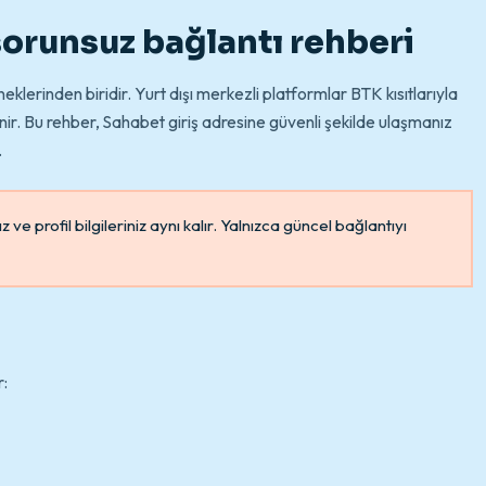
orunsuz bağlantı rehberi
klerinden biridir. Yurt dışı merkezli platformlar BTK kısıtlarıyla
nir. Bu rehber, Sahabet giriş adresine güvenli şekilde ulaşmanız
.
ve profil bilgileriniz aynı kalır. Yalnızca güncel bağlantıyı
r: