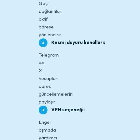
Geç”
bağlantıları
aktif
adrese
yönlendirir.
Resmi duyuru kanalları:
Telegram
ve
X
hesapları
adres
güncellemelerini
paylaşır.
VPN seçeneği:
Engeli
aşmada
yardımcı