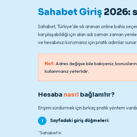
Sahabet Giriş
2026: s
Sahabet, Türkiye'de sık aranan online bahis seçene
karşılaşabildiği için alan adı zaman zaman yenile
ve hesabınızı korumanız için pratik adımlar sunar
Not:
Adres değişse bile bakiyeniz, bonuslarınız 
kullanmanız yeterlidir.
Hesaba
nasıl
bağlanılır?
Erişimi sürdürmek için birkaç pratik yöntem vardı
Sayfadaki giriş düğmeleri:
“Sahabet'e