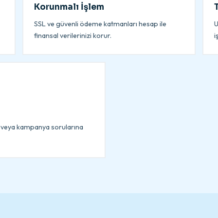
Korunmalı İşlem
SSL ve güvenli ödeme katmanları hesap ile
U
finansal verilerinizi korur.
i
me veya kampanya sorularına