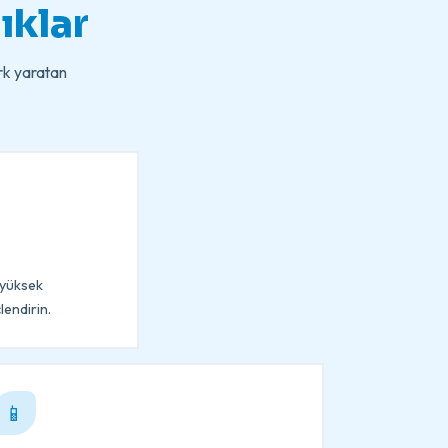
ıklar
rk yaratan
 yüksek
lendirin.
📱