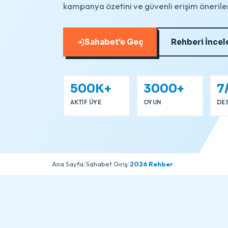
kampanya özetini ve güvenli erişim önerileri
Sahabet'e Geç
Rehberi İncel
500K+
3000+
7
AKTIF ÜYE
OYUN
DE
Ana Sayfa
/
Sahabet Giriş
/
2026 Rehber