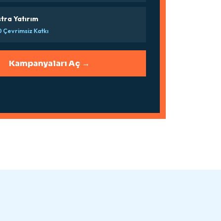
tra Yatırım
 Çevrimsiz Katkı
Kampanyaları Aç →