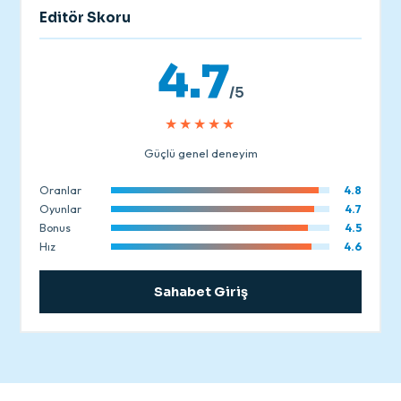
Editör Skoru
4.7
/5
★★★★★
Güçlü genel deneyim
Oranlar
4.8
Oyunlar
4.7
Bonus
4.5
Hız
4.6
Sahabet Giriş