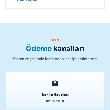
Günlük koşular
FINANS
Ödeme
kanalları
Yatırım ve çekimde tercih edebileceğiniz yöntemler.
🏦
Banka Havalesi
Tüm bankalar