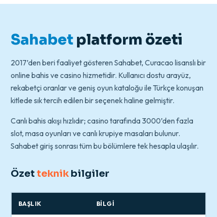
Sahabet
platform özeti
2017’den beri faaliyet gösteren Sahabet, Curacao lisanslı bir
online bahis ve casino hizmetidir. Kullanıcı dostu arayüz,
rekabetçi oranlar ve geniş oyun kataloğu ile Türkçe konuşan
kitlede sık tercih edilen bir seçenek haline gelmiştir.
Canlı bahis akışı hızlıdır; casino tarafında 3000’den fazla
slot, masa oyunları ve canlı krupiye masaları bulunur.
Sahabet giriş sonrası tüm bu bölümlere tek hesapla ulaşılır.
Özet
teknik
bilgiler
BAŞLIK
BILGI