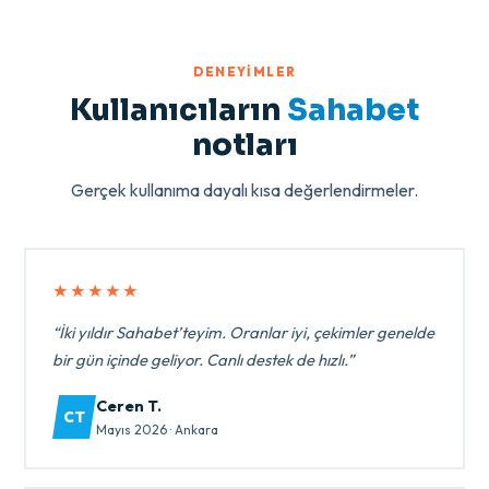
DENEYIMLER
Kullanıcıların
Sahabet
notları
Gerçek kullanıma dayalı kısa değerlendirmeler.
★★★★★
“İki yıldır Sahabet’teyim. Oranlar iyi, çekimler genelde
bir gün içinde geliyor. Canlı destek de hızlı.”
Ceren T.
CT
Mayıs 2026 · Ankara