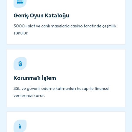
🎰
Geniş Oyun Kataloğu
3000+ slot ve canlı masalarla casino tarafında çeşitlilik
sunulur.
🔒
Korunmalı İşlem
SSL ve güvenli ödeme katmanları hesap ile finansal
verilerinizi korur.
📱