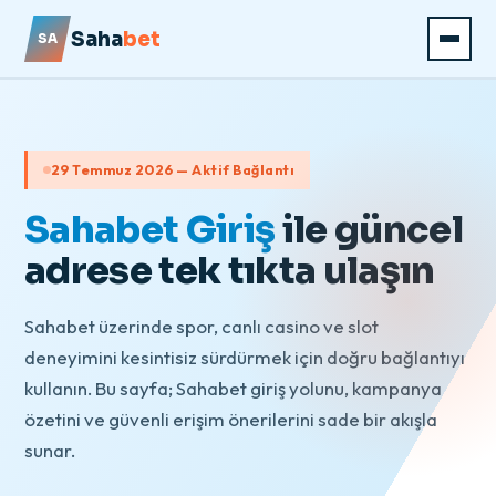
Saha
bet
SA
29 Temmuz 2026 — Aktif Bağlantı
Sahabet Giriş
ile güncel
adrese tek tıkta ulaşın
Sahabet üzerinde spor, canlı casino ve slot
deneyimini kesintisiz sürdürmek için doğru bağlantıyı
kullanın. Bu sayfa; Sahabet giriş yolunu, kampanya
özetini ve güvenli erişim önerilerini sade bir akışla
sunar.