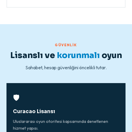
GÜVENLIK
Lisanslı ve
korunmalı
oyun
Sahabet, hesap güvenliğini öncelikli tutar.
🛡️
Curacao Lisansı
Uluslararası oyun otoritesi kapsamında denetlenen
hizmet yapısı.