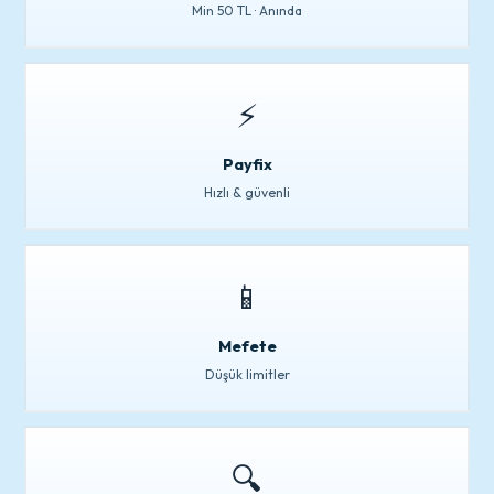
Min 50 TL · Anında
⚡
Payfix
Hızlı & güvenli
📱
Mefete
Düşük limitler
🔍