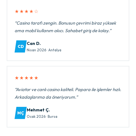
★★★★☆
“Casino tarafı zengin. Bonusun çevrimi biraz yüksek
ama mobil kullanım akıcı. Sahabet giriş de kolay.”
Can D.
CD
Nisan 2026 · Antalya
★★★★★
“Aviator ve canlı casino kaliteli. Papara ile işlemler hızlı.
Arkadaşlarıma da öneriyorum.”
Mehmet Ç.
MÇ
Ocak 2026 · Bursa