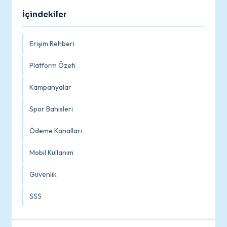
İçindekiler
Erişim Rehberi
Platform Özeti
Kampanyalar
Spor Bahisleri
Ödeme Kanalları
Mobil Kullanım
Güvenlik
SSS