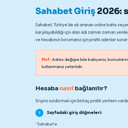
Sahabet Giriş
2026: s
Sahabet, Türkiye'de sık aranan online bahis seçene
karşılaşabildiği için alan adı zaman zaman yenile
ve hesabınızı korumanız için pratik adımlar sunar
Not:
Adres değişse bile bakiyeniz, bonuslarınız 
kullanmanız yeterlidir.
Hesaba
nasıl
bağlanılır?
Erişimi sürdürmek için birkaç pratik yöntem vardı
Sayfadaki giriş düğmeleri:
“Sahabet'e