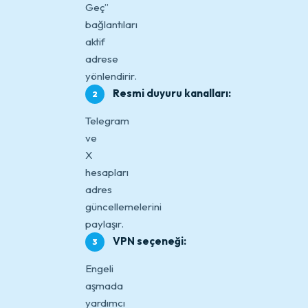
Geç”
bağlantıları
aktif
adrese
yönlendirir.
Resmi duyuru kanalları:
Telegram
ve
X
hesapları
adres
güncellemelerini
paylaşır.
VPN seçeneği:
Engeli
aşmada
yardımcı