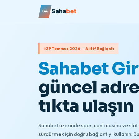
Saha
bet
SA
29 Temmuz 2026 — Aktif Bağlantı
Sahabet Gir
güncel adre
tıkta ulaşın
Sahabet üzerinde spor, canlı casino ve slot
sürdürmek için doğru bağlantıyı kullanın. Bu