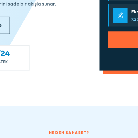
ni sade bir akışla sunar.
Eks
💰
%20
e
/24
STEK
NEDEN SAHABET?