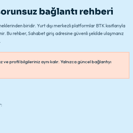
orunsuz bağlantı rehberi
klerinden biridir. Yurt dışı merkezli platformlar BTK kısıtlarıyla
nir. Bu rehber, Sahabet giriş adresine güvenli şekilde ulaşmanız
.
ve profil bilgileriniz aynı kalır. Yalnızca güncel bağlantıyı
r: