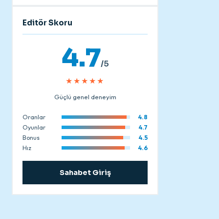
Editör Skoru
4.7
/5
★★★★★
Güçlü genel deneyim
Oranlar
4.8
Oyunlar
4.7
Bonus
4.5
Hız
4.6
Sahabet Giriş