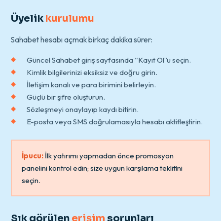
Üyelik
kurulumu
Sahabet hesabı açmak birkaç dakika sürer:
Güncel Sahabet giriş sayfasında “Kayıt Ol”u seçin.
Kimlik bilgilerinizi eksiksiz ve doğru girin.
İletişim kanalı ve para birimini belirleyin.
Güçlü bir şifre oluşturun.
Sözleşmeyi onaylayıp kaydı bitirin.
E-posta veya SMS doğrulamasıyla hesabı aktifleştirin.
İpucu:
İlk yatırımı yapmadan önce promosyon
panelini kontrol edin; size uygun karşılama teklifini
seçin.
Sık görülen
erişim
sorunları