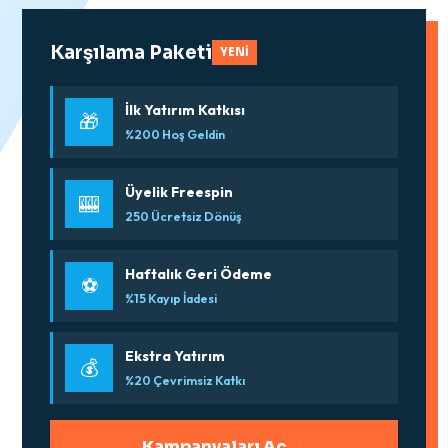
Karşılama Paketi
YENİ
İlk Yatırım Katkısı
🎁
%200 Hoş Geldin
Üyelik Freespin
🎰
250 Ücretsiz Dönüş
Haftalık Geri Ödeme
⚽
%15 Kayıp İadesi
Ekstra Yatırım
💰
%20 Çevrimsiz Katkı
Kampanyaları Aç →